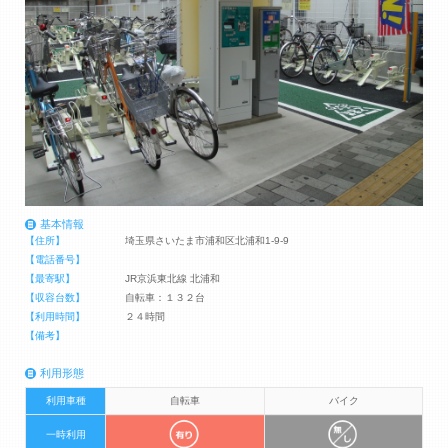
基本情報
【住所】
埼玉県さいたま市浦和区北浦和1-9-9
【電話番号】
【最寄駅】
JR京浜東北線 北浦和
【収容台数】
自転車：１３２台
【利用時間】
２４時間
【備考】
利用形態
利用車種
自転車
バイク
一時利用