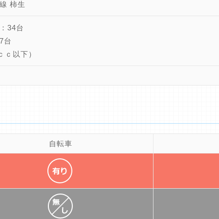
線 柿生
：34台
7台
5ｃｃ以下）
自転車