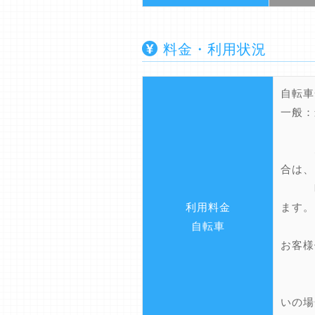
料金・利用状況
自転車
一般：
その
Sui
合は、
時間
利用料金
ます。
自転車
お客様
その
Su
いの場