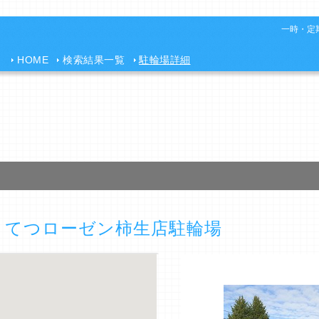
一時・定期
HOME
検索結果一覧
駐輪場詳細
うてつローゼン柿生店駐輪場