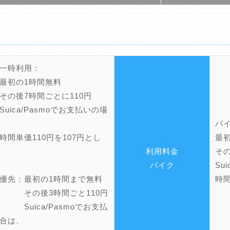
一時利用：
最初の1時間無料
後7時間ごとに110円
ca/Pasmoでお支払いの場
バ
最
単価110円を107円とし
その
利用料金
Su
バイク
時間
優先：最初の1時間まで無料
後3時間ごと110円
ica/Pasmoでお支払
合は、