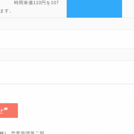
単価110円を107
ます。
せ
(株) 営業管理第二部