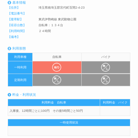
基本情報
【住所】
埼玉県南埼玉郡宮代町百間2-4-23
【電話番号】
【最寄駅】
東武伊勢崎線 東武動物公園
【収容台数】
自転車：１３４台
【利用時間】
２４時間
【備考】
利用形態
利用車種
自転車
バイク
一時利用
定期利用
料金・利用状況
利用料金 自転車
利用料金 バイク
入庫後、12時間ごとに100円 その後5時間ごと50円
一時使用状況