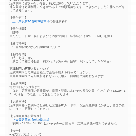
定期利用に空きがない場合、補欠登録をしていただきます。
補欠登録は定期利用に空きが出るまでの順番待ちです。空きが出ましたら補欠ハガキ
にて通知します。
【受付窓口】
・
上大岡駅第10自転車駐車場
の管理事務所
【受付期間】
・随時
※ただし、日曜・祝日およびその振替休日・年末年始（12/29～1/3）を除く
【受付時間】
・午前6時30分から午後8時00分まで
【お持ち物】
・特にありません
※窓口にて補欠登録票（補欠ハガキ送付先住所等）を記入していただきます
定期利用の更新方法について
更新期間内に定期更新機にて更新手続きを行ってください。
※更新期間内に定期更新されなかった場合、自動的に解約となります
【更新期間】
毎月20日から月末まで
※なお、更新期間の最終日が、日曜・祝日およびその振替休日・年末年始（12/29～1/
3）の場合、その翌日まで受付けております
【更新方法】
定期利用券（契約時に登録した交通系ICカード等）を定期更新機にかざし、画面の案
内に従って更新してください。
【定期更新機設置場所】
・
上大岡駅第10自転車駐車場
※夜間（01:30～04:30）はシャッターが閉まり、定期更新機が使用できません
【備考】
■お支払い方法について