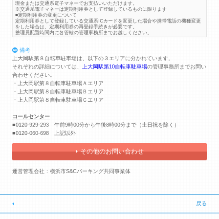
現金または交通系電子マネーでお支払いいただけます。
※交通系電子マネーは定期利用券として登録しているものに限ります
■定期利用券の変更について
定期利用券として登録している交通系ICカードを変更した場合や携帯電話の機種変更
をした場合は、定期利用券の再登録手続きが必要です。
整理員配置時間内に各管轄の管理事務所までお越しください。
備考
上大岡駅第８自転車駐車場は、以下の３エリアに分かれています。
それぞれの詳細については、
上大岡駅第10自転車駐車場
の管理事務所までお問い
合わせください。
・上大岡駅第８自転車駐車場Ａエリア
・上大岡駅第８自転車駐車場Ｂエリア
・上大岡駅第８自転車駐車場Ｃエリア
コールセンター
■0120-929-293 午前9時00分から午後8時00分まで（土日祝を除く）
■0120-060-698 上記以外
その他のお問い合わせ
運営管理会社：横浜市S&Cパーキング共同事業体
戻る