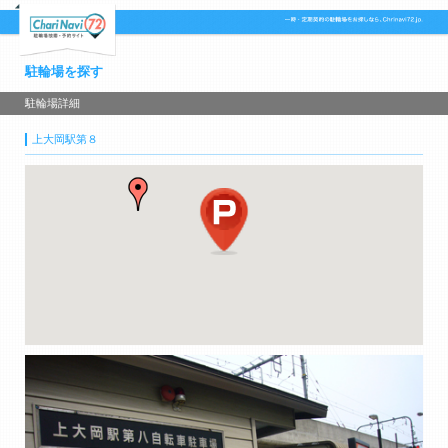
駐輪場を探す
駐輪場詳細
上大岡駅第８