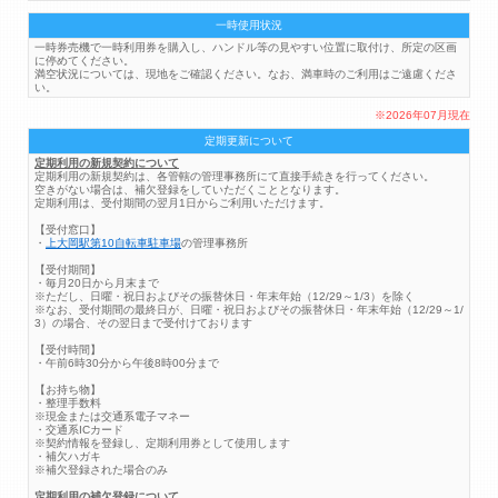
一時使用状況
一時券売機で一時利用券を購入し、ハンドル等の見やすい位置に取付け、所定の区画
に停めてください。
満空状況については、現地をご確認ください。なお、満車時のご利用はご遠慮くださ
い。
※2026年07月現在
定期更新について
定期利用の新規契約について
定期利用の新規契約は、各管轄の管理事務所にて直接手続きを行ってください。
空きがない場合は、補欠登録をしていただくこととなります。
定期利用は、受付期間の翌月1日からご利用いただけます。
【受付窓口】
・
上大岡駅第10自転車駐車場
の管理事務所
【受付期間】
・毎月20日から月末まで
※ただし、日曜・祝日およびその振替休日・年末年始（12/29～1/3）を除く
※なお、受付期間の最終日が、日曜・祝日およびその振替休日・年末年始（12/29～1/
3）の場合、その翌日まで受付けております
【受付時間】
・午前6時30分から午後8時00分まで
【お持ち物】
・整理手数料
※現金または交通系電子マネー
・交通系ICカード
※契約情報を登録し、定期利用券として使用します
・補欠ハガキ
※補欠登録された場合のみ
定期利用の補欠登録について