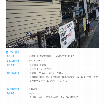
基本情報
【住所】
神奈川県横浜市港南区上大岡西二丁目1-28
【電話番号】
0120-929-293
【最寄駅】
京急本線 上大岡
ブルーライン 上大岡
【収容台数】
自転車：539台・バイク：359台
※原動機付自転車および自動二輪車(排気量125cc以下)に限ります
※水色ナンバーはご利用できません
【利用時間】
24時間
【備考】
無休
※日曜・祝日・年末年始(12/29～1/3)は無料です