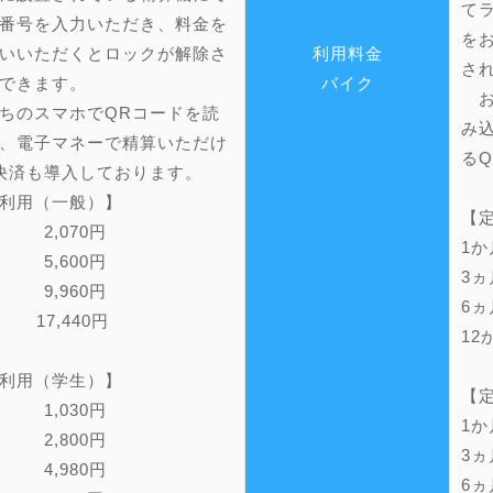
て
番号を入力いただき、料金を
を
いいただくとロックが解除さ
利用料金
さ
できます。
バイク
お
ちのスマホでQRコードを読
み
、電子マネーで精算いただけ
る
決済も導入しております。
利用（一般）】
【
 2,070円
1
 5,600円
3
 9,960円
6ヵ
月 17,440円
12
利用（学生）】
【
 1,030円
1
 2,800円
3
 4,980円
6