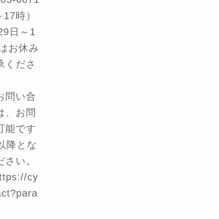
～17時）
29日～1
はお休み
承くださ
お問い合
は、お問
可能です
以降とな
ださい。
s://cy
act?para