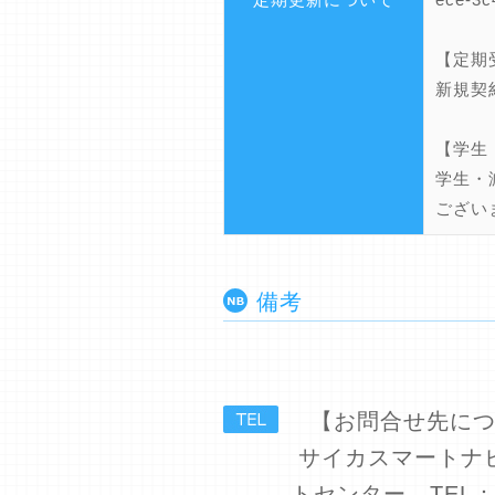
【定期
新規契
【学生
学生・
ござい
備考
【お問合せ先に
サイカスマートナ
トセンター TEL：0