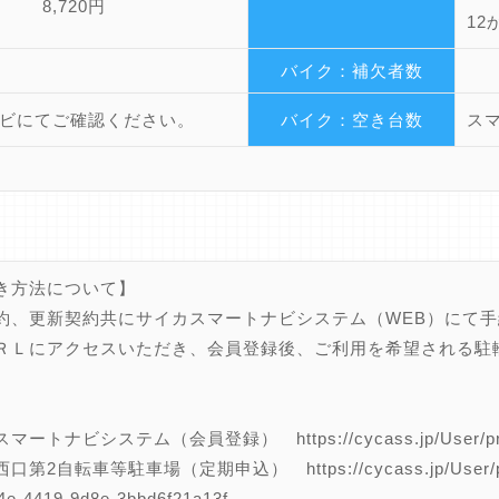
月 8,720円
12
バイク：補欠者数
ビにてご確認ください。
バイク：空き台数
ス
き方法について】
約、更新契約共にサイカスマートナビシステム（WEB）にて
ＲＬにアクセスいただき、会員登録後、ご利用を希望される駐
。
ートナビシステム（会員登録） https://cycass.jp/User/priva
第2自転車等駐車場（定期申込） https://cycass.jp/User/parking
4e-4419-9d8e-3bbd6f21a13f