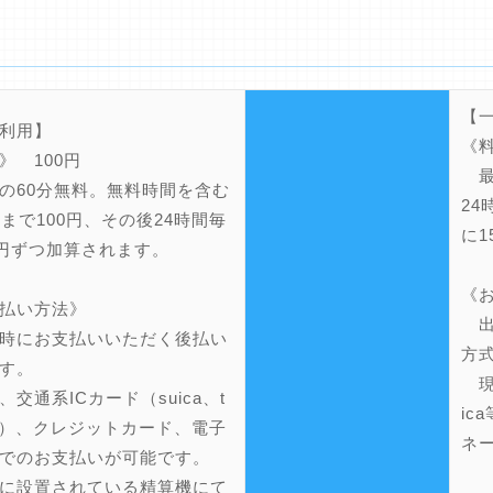
【
利用】
《料
》 100円
最
60分無料。無料時間を含む
24
間まで100円、その後24時間毎
に1
0円ずつ加算されます。
《
払い方法》
出
時にお支払いいただく後払い
方
す。
現金
交通系ICカード（suica、t
i
a等）、クレジットカード、電子
ネ
でのお支払いが可能です。
場
に設置されている精算機にて