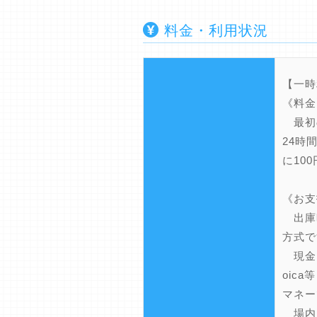
料金・利用状況
【一時
《料金
最初の
24時
に10
《お支
出庫
方式で
現金、
oic
マネー
場内