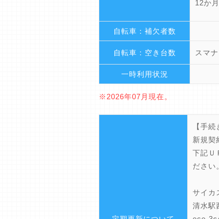
12か
自転車：補欠者数
自転車：空き台数
スマナ
一時利用状況
※2026年07月現在。
【手続
新規契
下記Ｕ
ださい
サイカスマ
清水駅西口
定期更新について
ece-3c