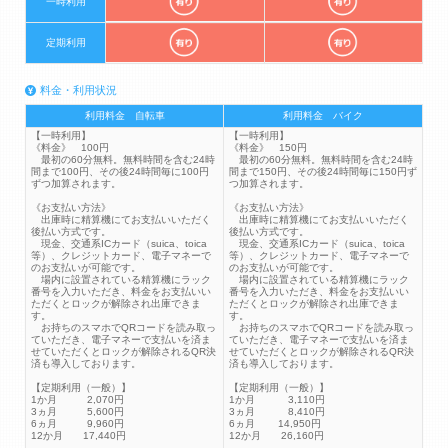
一時利用
定期利用
料金・利用状況
利用料金 自転車
利用料金 バイク
【一時利用】
【一時利用】
《料金》 100円
《料金》 150円
最初の60分無料。無料時間を含む24時
最初の60分無料。無料時間を含む24時
間まで100円、その後24時間毎に100円
間まで150円、その後24時間毎に150円ず
ずつ加算されます。
つ加算されます。
《お支払い方法》
《お支払い方法》
出庫時に精算機にてお支払いいただく
出庫時に精算機にてお支払いいただく
後払い方式です。
後払い方式です。
現金、交通系ICカード（suica、toica
現金、交通系ICカード（suica、toica
等）、クレジットカード、電子マネーで
等）、クレジットカード、電子マネーで
のお支払いが可能です。
のお支払いが可能です。
場内に設置されている精算機にラック
場内に設置されている精算機にラック
番号を入力いただき、料金をお支払いい
番号を入力いただき、料金をお支払いい
ただくとロックが解除され出庫できま
ただくとロックが解除され出庫できま
す。
す。
お持ちのスマホでQRコードを読み取っ
お持ちのスマホでQRコードを読み取っ
ていただき、電子マネーで支払いを済ま
ていただき、電子マネーで支払いを済ま
せていただくとロックが解除されるQR決
せていただくとロックが解除されるQR決
済も導入しております。
済も導入しております。
【定期利用（一般）】
【定期利用（一般）】
1か月 2,070円
1か月 3,110円
3ヵ月 5,600円
3ヵ月 8,410円
6ヵ月 9,960円
6ヵ月 14,950円
12か月 17,440円
12か月 26,160円