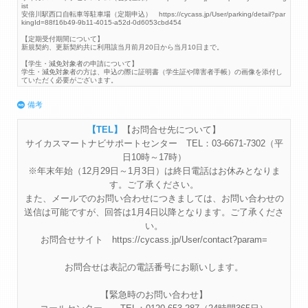
ist
安倍川駅西口自転車等駐車場（定期申込） https://cycass.jp/User/parking/detail?par
kingId=88f16b49-9b11-4015-a52d-0d6053cbd454
【定期受付期間について】
新規契約、更新契約共に利用該当月前月20日から当月10日まで。
【学生・減免対象者の申請について】
学生・減免対象者の方は、申込の際に証明書（学生証や障害者手帳）の画像を添付し
ていただく必要がございます。
備考
【お問合せ先について】
サイカスマートナビサポートセンター TEL：03-6671-7302（平
日10時～17時）
※年末年始（12月29日～1月3日）は終日電話はお休みとなりま
す。ご了承ください。
また、メールでのお問い合わせにつきましては、お問い合わせの
送信は可能ですが、回答は1月4日以降となります。ご了承くださ
い。
お問合せサイト https://cycass.jp/User/contact?param=
お問合せは表記の電話番号にお願いします。
【緊急時のお問い合わせ】