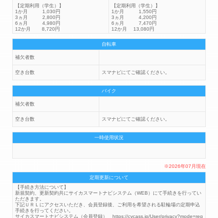
【定期利用（学生）】
【定期利用（学生）】
1か月 1,030円
1か月 1,550円
3ヵ月 2,800円
3ヵ月 4,200円
6ヵ月 4,980円
6ヵ月 7,470円
12か月 8,720円
12か月 13,080円
自転車
補欠者数
空き台数
スマナビにてご確認ください。
バイク
補欠者数
空き台数
スマナビにてご確認ください。
一時使用状況
※2026年07月現在
定期更新について
【手続き方法について】
新規契約、更新契約共にサイカスマートナビシステム（WEB）にて手続きを行ってい
ただきます。
下記ＵＲＬにアクセスいただき、会員登録後、ご利用を希望される駐輪場の定期申込
手続きを行ってください。
サイカスマートナビシステム（会員登録） https://cycass.jp/User/privacy?mode=reg