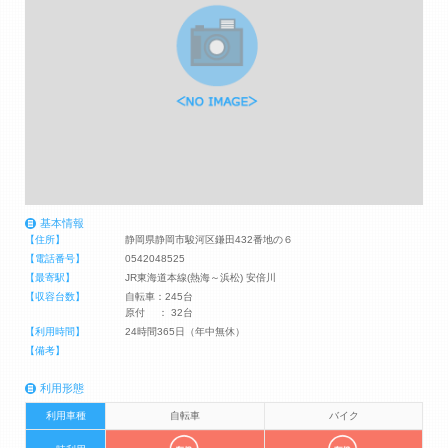
基本情報
【住所】
静岡県静岡市駿河区鎌田432番地の６
【電話番号】
0542048525
【最寄駅】
JR東海道本線(熱海～浜松) 安倍川
【収容台数】
自転車：245台
原付 ： 32台
【利用時間】
24時間365日（年中無休）
【備考】
利用形態
利用車種
自転車
バイク