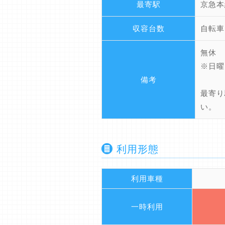
最寄駅
京急本
収容台数
自転車
無休
※日曜
備考
最寄り
い。
利用形態
利用車種
一時利用