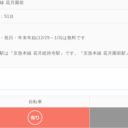
線 花月園前
：51台
・祝日・年末年始(12/29～1/3)は無料です
駅は『京急本線 花月総持寺駅』です。『京急本線 花月園前駅
自転車