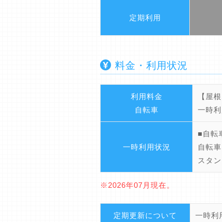
定期利用
料金・利用状況
利用料金
【屋根
自転車
一時利
■自転
一時利用状況
自転車
スタン
※2026年07月現在。
定期更新について
一時利