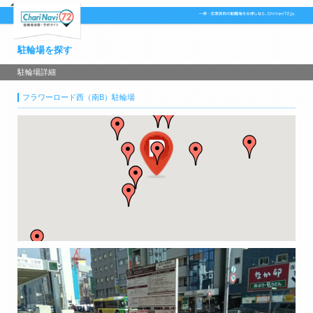
駐輪場を探す
駐輪場詳細
フラワーロード西（南B）駐輪場