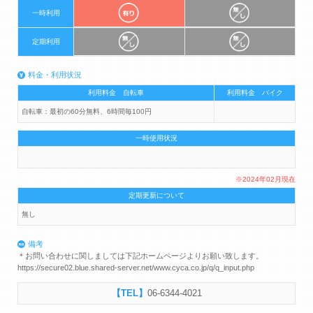
一時利用
定期利用
料金・利用状況
利用料金 自転車
利用料金 バイク
自転車：最初の60分無料、6時間毎100円
一時使用状況
※2024年02月現在
定期更新について
無し
備考
＊お問い合わせに関しましては下記ホームページよりお願い致します。
https://secure02.blue.shared-server.net/www.cyca.co.jp/q/q_input.php
06-6344-4021