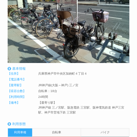
基本情報
【住所】
兵庫県神戸市中央区加納町４丁目４
【電話番号】
【最寄駅】
JR神戸線(大阪～神戸) 三ノ宮
【収容台数】
自転車：18台
【利用時間】
24時間
【備考】
【最寄り駅】
JR神戸線 三ノ宮駅、阪急電鉄 三宮駅、阪神電気鉄道 神戸三宮
駅、神戸市営地下鉄 三宮駅
利用形態
利用車種
自転車
バイク