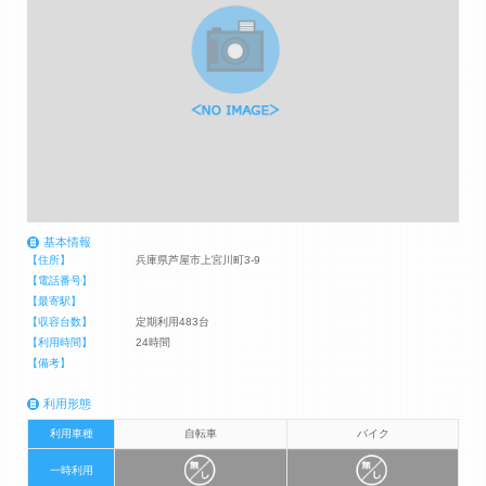
基本情報
【住所】
兵庫県芦屋市上宮川町3-9
【電話番号】
【最寄駅】
【収容台数】
定期利用483台
【利用時間】
24時間
【備考】
利用形態
利用車種
自転車
バイク
一時利用