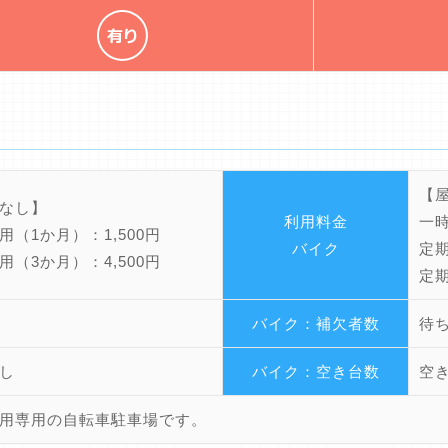
【
なし】
利用料金
一時
用（1か月）：1,500円
バイク
定期
用（3か月）：4,500円
定期
バイク：補欠者数
待
し
バイク：空き台数
空
用専用の自転車駐車場です。