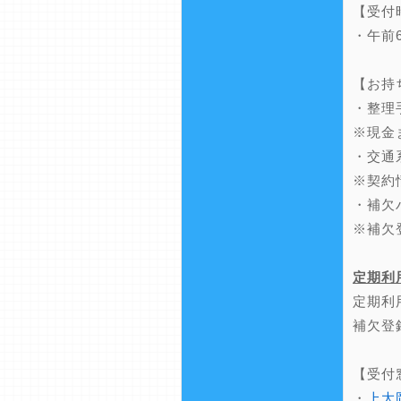
【受付
・午前
【お持
・整理
※現金
・交通
※契約
・補欠
※補欠
定期利
定期利
補欠登
【受付
・
上大