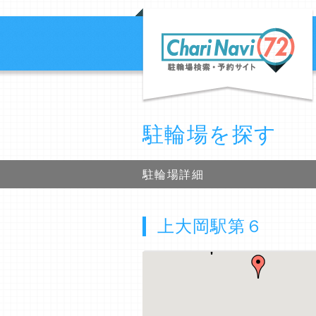
駐輪場を探す
駐輪場詳細
上大岡駅第６