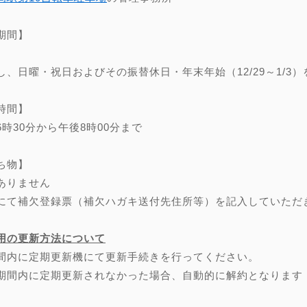
期間】
し、日曜・祝日およびその振替休日・年末年始（12/29～1/3）
時間】
6時30分から午後8時00分まで
ち物】
ありません
にて補欠登録票（補欠ハガキ送付先住所等）を記入していただ
用の更新方法について
間内に定期更新機にて更新手続きを行ってください。
期間内に定期更新されなかった場合、自動的に解約となります