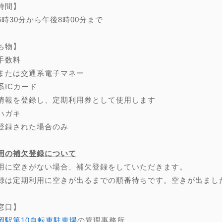
時間】
6時30分から午後8時00分まで
ち物】
手数料
または交通系電子マネー
系ICカード
情報を登録し、定期利用券として使用します
ハガキ
登録された場合のみ
用の補欠登録について
用に空きがない場合、補欠登録をしていただきます。
録は定期利用に空きが出るまでの順番待ちです。空きが出まし
窓口】
岡駅第10自転車駐車場
の管理事務所