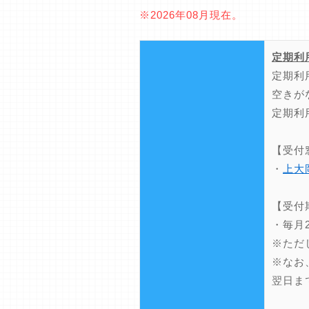
※2026年08月現在。
定期利
定期利
空きが
定期利
【受付
・
上大
【受付
・毎月
※ただ
※なお
翌日ま