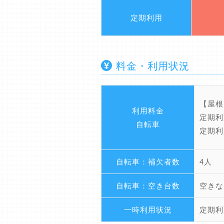
定期利用
料金・利用状況
【屋根
利用料金
定期利
自転車
定期利
自転車：補欠者数
4人
自転車：空き台数
空きな
一時利用状況
定期利