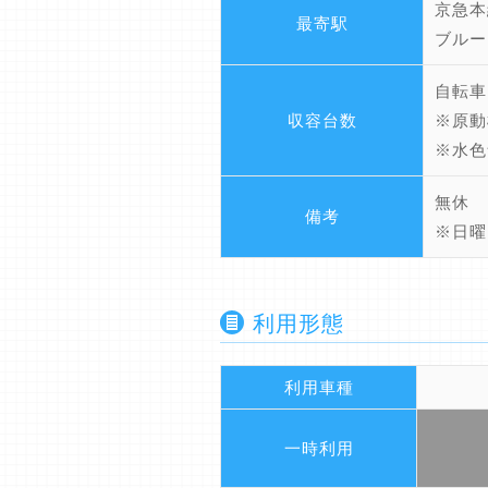
京急本
最寄駅
ブルー
自転車
収容台数
※原動
※水色
無休
備考
※日曜
利用形態
利用車種
一時利用