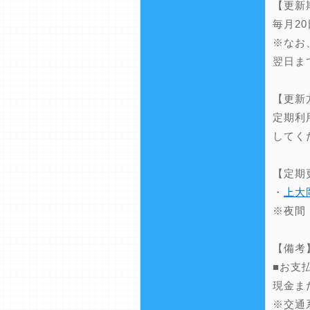
【更新
毎月2
※なお
翌日ま
【更新
定期利
してく
【定期
・
上大
※夜間
【備考
■お支
現金ま
※交通