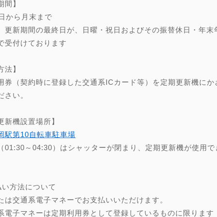
期間】
0日から月末まで
、更新期間の最終日が、日曜・祝日およびその振替休日・年末年始（
で受付けております
方法】
用券（契約時に登録した交通系ICカード等）を定期更新機にか
ださい。
更新機設置場所】
岡駅第10自転車駐車場
（01:30～04:30）はシャッターが閉まり、定期更新機が使用
】
払い方法について
たは交通系電子マネーでお支払いいただけます。
系電子マネーは定期利用券として登録しているものに限ります