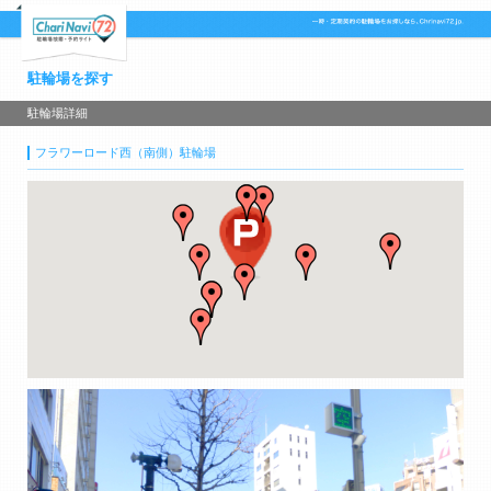
駐輪場を探す
駐輪場詳細
フラワーロード西（南側）駐輪場