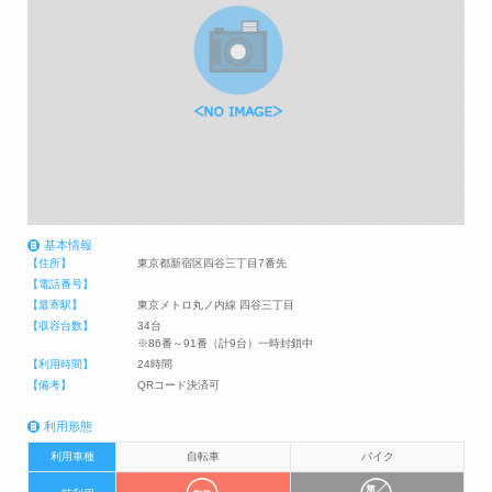
基本情報
【住所】
東京都新宿区四谷三丁目7番先
【電話番号】
【最寄駅】
東京メトロ丸ノ内線 四谷三丁目
【収容台数】
34台
※86番～91番（計9台）一時封鎖中
【利用時間】
24時間
【備考】
QRコード決済可
利用形態
利用車種
自転車
バイク