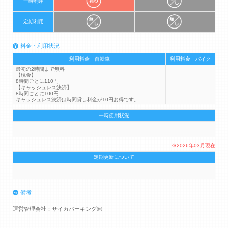
一時利用
定期利用
料金・利用状況
利用料金 自転車
利用料金 バイク
最初の2時間まで無料
【現金】
8時間ごとに110円
【キャッシュレス決済】
8時間ごとに100円
キャッシュレス決済は時間貸し料金が10円お得です。
一時使用状況
※2026年03月現在
定期更新について
備考
運営管理会社：サイカパーキング㈱