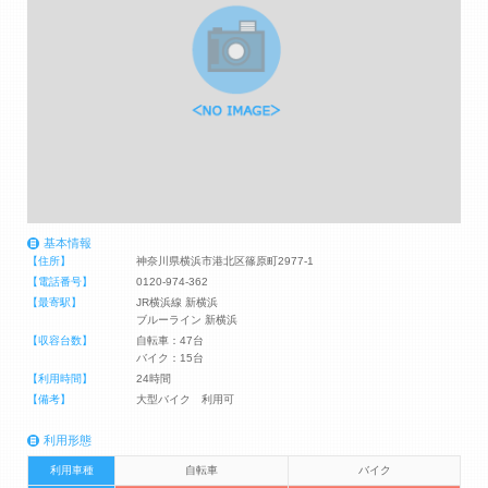
基本情報
【住所】
神奈川県横浜市港北区篠原町2977-1
【電話番号】
0120-974-362
【最寄駅】
JR横浜線 新横浜
ブルーライン 新横浜
【収容台数】
自転車：47台
バイク：15台
【利用時間】
24時間
【備考】
大型バイク 利用可
利用形態
利用車種
自転車
バイク