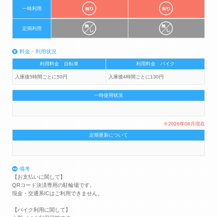
一時利用
定期利用
料金・利用状況
利用料金 自転車
利用料金 バイク
入庫後5時間ごとに50円
入庫後4時間ごとに130円
一時使用状況
※2026年08月現在
定期更新について
備考
【お支払いに関して】
QRコード決済専用の駐輪場です。
現金・交通系ICはご利用できません。
【バイク利用に関して】