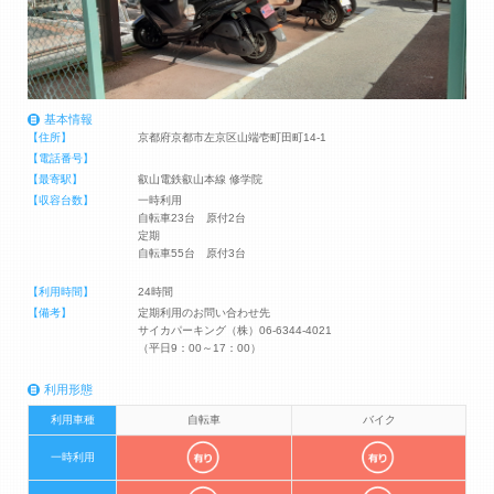
基本情報
【住所】
京都府京都市左京区山端壱町田町14-1
【電話番号】
【最寄駅】
叡山電鉄叡山本線 修学院
【収容台数】
一時利用
自転車23台 原付2台
定期
自転車55台 原付3台
【利用時間】
24時間
【備考】
定期利用のお問い合わせ先
サイカパーキング（株）06-6344-4021
（平日9：00～17：00）
利用形態
利用車種
自転車
バイク
一時利用