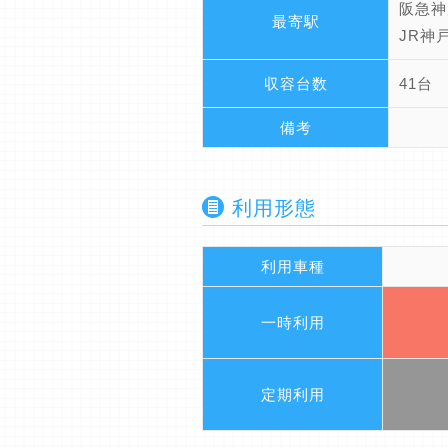
阪急神
最寄駅
JR神
収容台数
41台
備考
利用形態
利用車種
一時利用
定期利用