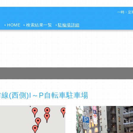
一時・定期
HOME
検索結果一覧
駐輪場詳細
線(西側)I～P自転車駐車場