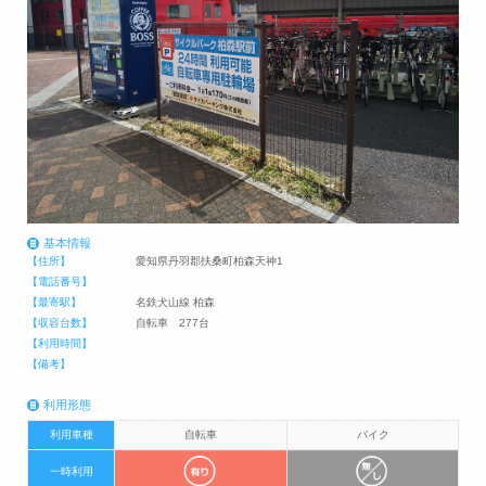
基本情報
【住所】
愛知県丹羽郡扶桑町柏森天神1
【電話番号】
【最寄駅】
名鉄犬山線 柏森
【収容台数】
自転車 277台
【利用時間】
【備考】
利用形態
利用車種
自転車
バイク
一時利用