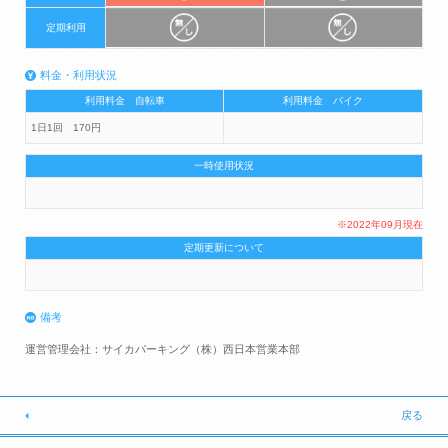
定期利用
料金・利用状況
利用料金 自転車
利用料金 バイク
1日1回 170円
一時使用状況
※2022年09月現在
定期更新について
備考
運営管理会社：サイカパーキング（株）西日本営業本部
戻る