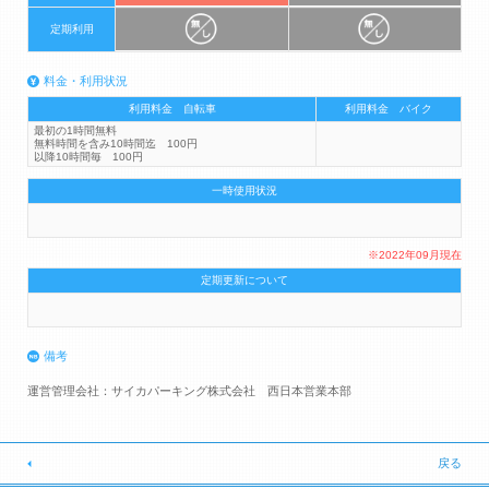
定期利用
料金・利用状況
利用料金 自転車
利用料金 バイク
最初の1時間無料
無料時間を含み10時間迄 100円
以降10時間毎 100円
一時使用状況
※2022年09月現在
定期更新について
備考
運営管理会社：サイカパーキング株式会社 西日本営業本部
戻る