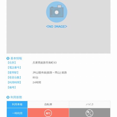
基本情報
【住所】
兵庫県姫路市南町43
【電話番号】
【最寄駅】
JR山陽本線(姫路～岡山) 姫路
【収容台数】
80台
【利用時間】
24時間
【備考】
利用形態
利用車種
自転車
バイク
一時利用