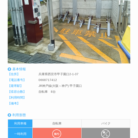
基本情報
【住所】
兵庫県西宮市甲子園口2-1-37
【電話番号】
0668717412
【最寄駅】
JR神戸線(大阪～神戸) 甲子園口
【収容台数】
自転車 8台
【利用時間】
【備考】
利用形態
利用車種
自転車
バイク
一時利用