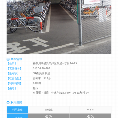
基本情報
【住所】
神奈川県横浜市緑区鴨居一丁目10-13
【電話番号】
0120-929-293
【最寄駅】
JR横浜線 鴨居
【収容台数】
自転車：319台
【利用時間】
24時間
【備考】
無休
※日曜・祝日・年末年始(12/29～1/3)は無料です
利用形態
利用車種
自転車
バイク