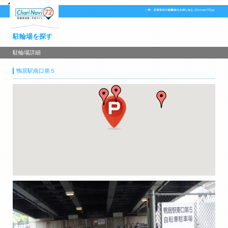
駐輪場を探す
駐輪場詳細
鴨居駅南口第５