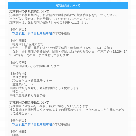
定期更新について
定期利用の新規契約について
定期利用の新規契約は、各管轄の管理事務所にて直接手続きを行ってください。
空きがない場合は、補欠登録をしていただくこととなります。
定期利用は、受付期間の翌月1日からご利用いただけます。
【受付窓口】
・
鴨居駅北口第２自転車駐車場
の管理事務所
【受付期間】
・毎月20日から月末まで
※ただし、日曜・祝日およびその振替休日・年末年始（12/29～1/3）を除く
※なお、受付期間の最終日が、日曜・祝日およびその振替休日・年末年始（12/29～1/
3）の場合、その翌日まで受付けております
【受付時間】
・午前6時30分から午後8時00分まで
【お持ち物】
・整理手数料
※現金または交通系電子マネー
・交通系ICカード
※契約情報を登録し、定期利用券として使用します
・補欠ハガキ
※補欠登録された場合のみ
定期利用の補欠登録について
定期利用に空きがない場合、補欠登録をしていただきます。
補欠登録は定期利用に空きが出るまでの順番待ちです。空きが出ましたら補欠ハガキ
にて通知します。
【受付窓口】
・
鴨居駅北口第２自転車駐車場
の管理事務所
【受付期間】
・随時