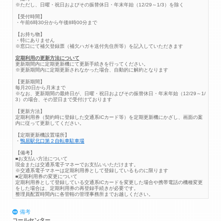
※ただし、日曜・祝日およびその振替休日・年末年始（12/29～1/3）を除く
【受付時間】
・午前6時30分から午後8時00分まで
【お持ち物】
・特にありません
※窓口にて補欠登録票（補欠ハガキ送付先住所等）を記入していただきます
定期利用の更新方法について
更新期間内に定期更新機にて更新手続きを行ってください。
※更新期間内に定期更新されなかった場合、自動的に解約となります
【更新期間】
毎月20日から月末まで
※なお、更新期間の最終日が、日曜・祝日およびその振替休日・年末年始（12/29～1/
3）の場合、その翌日まで受付けております
【更新方法】
定期利用券（契約時に登録した交通系ICカード等）を定期更新機にかざし、画面の案
内に従って更新してください。
【定期更新機設置場所】
・
鴨居駅北口第２自転車駐車場
【備考】
■お支払い方法について
現金または交通系電子マネーでお支払いいただけます。
※交通系電子マネーは定期利用券として登録しているものに限ります
■定期利用券の変更について
定期利用券として登録している交通系ICカードを変更した場合や携帯電話の機種変更
をした場合は、定期利用券の再登録手続きが必要です。
整理員配置時間内に各管轄の管理事務所までお越しください。
備考
コールセンター