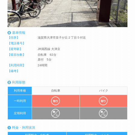
基本情報
【住所】
滋賀県大津市皇子が丘２丁目５付近
【電話番号】
【最寄駅】
JR湖西線 大津京
【収容台数】
自転車 62台
原付 5台
【利用時間】
24時間
【備考】
利用形態
利用車種
自転車
バイク
一時利用
定期利用
料金・利用状況