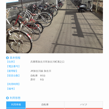
基本情報
【住所】
兵庫県加古川市加古川町溝之口
【電話番号】
【最寄駅】
JR加古川線 加古川
【収容台数】
自転車 60台
原付 8台
【利用時間】
【備考】
利用形態
利用車種
自転車
バイク