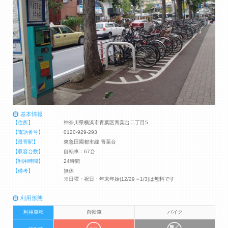
基本情報
【住所】
神奈川県横浜市青葉区青葉台二丁目5
【電話番号】
0120-929-293
【最寄駅】
東急田園都市線 青葉台
【収容台数】
自転車：67台
【利用時間】
24時間
【備考】
無休
※日曜・祝日・年末年始(12/29～1/3)は無料です
利用形態
利用車種
自転車
バイク