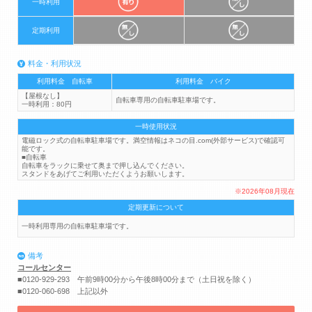
一時利用
定期利用
料金・利用状況
利用料金 自転車
利用料金 バイク
【屋根なし】
自転車専用の自転車駐車場です。
一時利用：80円
一時使用状況
電磁ロック式の自転車駐車場です。満空情報はネコの目.com(外部サービス)で確認可
能です。
■自転車
自転車をラックに乗せて奥まで押し込んでください。
スタンドをあげてご利用いただくようお願いします。
※2026年08月現在
定期更新について
一時利用専用の自転車駐車場です。
備考
コールセンター
■0120-929-293 午前9時00分から午後8時00分まで（土日祝を除く）
■0120-060-698 上記以外