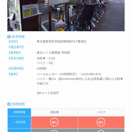
基本情報
【住所】
東京都新宿区早稲田鶴巻町517番地先
【電話番号】
【最寄駅】
東京メトロ東西線 早稲田
【収容台数】
自転車：11台
バイク：3台
【利用時間】
24時間
【備考】
コールセンター（24時間対応）：0120-991-674
バイク：横1m 縦2m10cmの枠内に入れば排気量に関わらず駐車
可能です。
QRコード決済可
利用形態
利用車種
自転車
バイク
一時利用