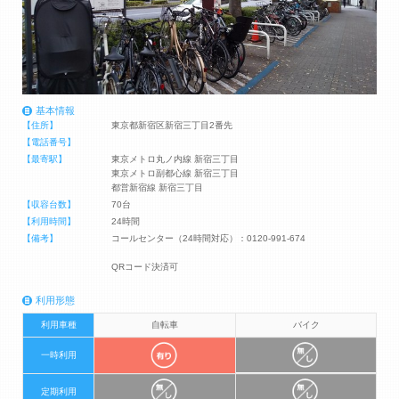
基本情報
【住所】
東京都新宿区新宿三丁目2番先
【電話番号】
【最寄駅】
東京メトロ丸ノ内線 新宿三丁目
東京メトロ副都心線 新宿三丁目
都営新宿線 新宿三丁目
【収容台数】
70台
【利用時間】
24時間
【備考】
コールセンター（24時間対応）：0120-991-674
QRコード決済可
利用形態
利用車種
自転車
バイク
一時利用
定期利用