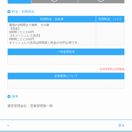
料金・利用状況
利用料金 自転車
利用料金 バイク
最初の2時間まで無料 その後
【現金】
6時間ごとに110円
【キャッシュレス決済】
6時間ごとに100円
キャッシュレス決済は時間貸し料金が10円お得です。
一時使用状況
※2025年12月現在
定期更新について
備考
運営管理会社：営業管理第一部
戻る