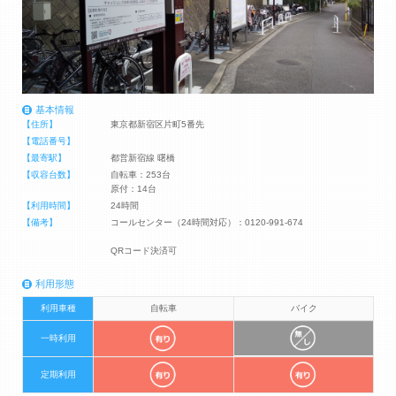
基本情報
【住所】
東京都新宿区片町5番先
【電話番号】
【最寄駅】
都営新宿線 曙橋
【収容台数】
自転車：253台
原付：14台
【利用時間】
24時間
【備考】
コールセンター（24時間対応）：0120-991-674
QRコード決済可
利用形態
利用車種
自転車
バイク
一時利用
定期利用