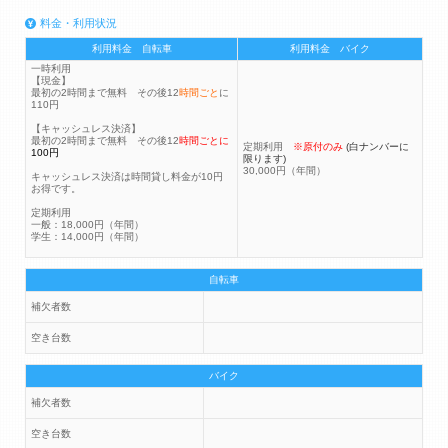
料金・利用状況
利用料金 自転車
利用料金 バイク
一時利用
【現金】
最初の2時間まで無料 その後12
時間ごと
に
110円
【キャッシュレス決済】
最初の2時間まで無料 その後12
時間ごとに
定期利用
※原付のみ
(白ナンバーに
100円
限ります)
30,000円（年間）
キャッシュレス決済は時間貸し料金が10円
お得です。
定期利用
一般：18,000円（年間）
学生：14,000円（年間）
自転車
補欠者数
空き台数
バイク
補欠者数
空き台数