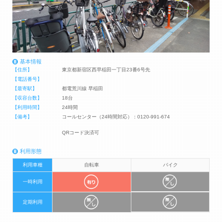
基本情報
【住所】
東京都新宿区西早稲田一丁目23番6号先
【電話番号】
【最寄駅】
都電荒川線 早稲田
【収容台数】
18台
【利用時間】
24時間
【備考】
コールセンター（24時間対応）：0120-991-674
QRコード決済可
利用形態
利用車種
自転車
バイク
一時利用
定期利用