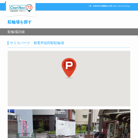
駐輪場を探す
駐輪場詳細
サイカパーク 都電早稲田駅駐輪場