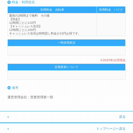
料金・利用状況
利用料金 自転車
利用料金 バイク
最初の2時間まで無料 その後
【現金】
12時間ごとに110円
【キャッシュレス決済】
12時間ごとに100円
キャッシュレス決済は時間貸し料金が10円お得です。
一時使用状況
※2025年12月現在
定期更新について
備考
運営管理会社：営業管理第一部
戻る
トップページへ戻る