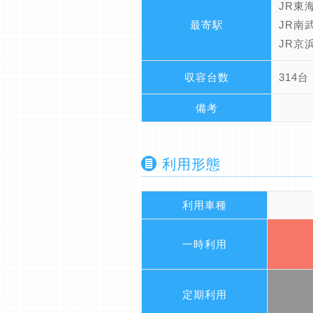
JR東
最寄駅
JR南
JR京
収容台数
314台
備考
利用形態
利用車種
一時利用
定期利用