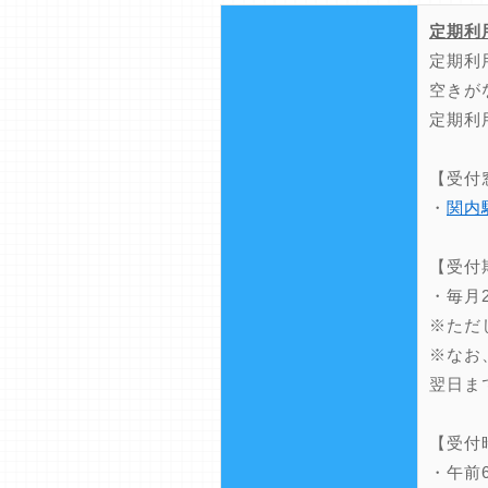
定期利
定期利
空きが
定期利
【受付
・
関内
【受付
・毎月
※ただ
※なお
翌日ま
【受付
・午前