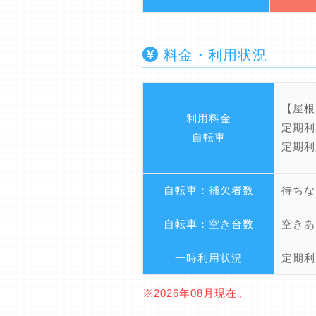
料金・利用状況
【屋根
利用料金
定期利
自転車
定期利
自転車：補欠者数
待ちな
自転車：空き台数
空きあ
一時利用状況
定期利
※2026年08月現在。