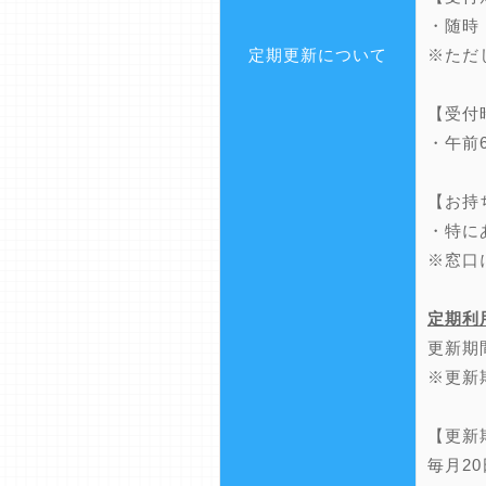
・随時
定期更新について
※ただ
【受付
・午前
【お持
・特に
※窓口
定期利
更新期
※更新
【更新
毎月2