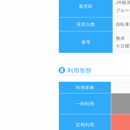
JR根
最寄駅
ブルー
収容台数
自転車
無休
備考
※日曜
利用形態
利用車種
一時利用
定期利用