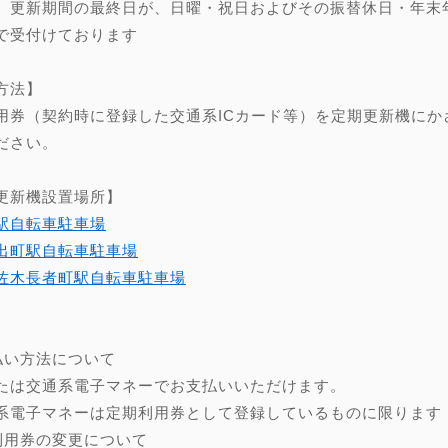
、更新期間の最終日が、日曜・祝日およびその振替休日・年末年始（
で受付けております
方法】
用券（契約時に登録した交通系ICカード等）を定期更新機にか
ださい。
更新機設置場所】
駅自転車駐車場
出町駅自転車駐車場
佐木長者町駅自転車駐車場
】
払い方法について
たは交通系電子マネーでお支払いいただけます。
系電子マネーは定期利用券として登録しているものに限ります
利用券の変更について