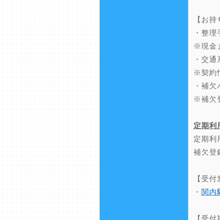
【お持
・整理
※現金
・交通
※契約
・補欠
※補欠
定期利
定期利
補欠登
【受付
・
関内
【受付