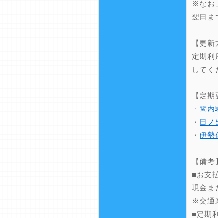
※なお
翌日ま
【更新
定期利
してく
【定期
・
関内
・
日ノ
・
伊勢
【備考
■お支
現金ま
※交通
■定期