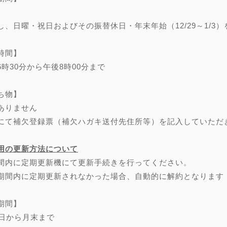
し、日曜・祝日およびその振替休日・年末年始（12/29～1/3）
時間】
6時30分から午後8時00分まで
ち物】
ありません
にて補欠登録票（補欠ハガキ送付先住所等）を記入していただ
用の更新方法について
間内に定期更新機にて更新手続きを行ってください。
期間内に定期更新されなかった場合、自動的に解約となります
期間】
0日から月末まで