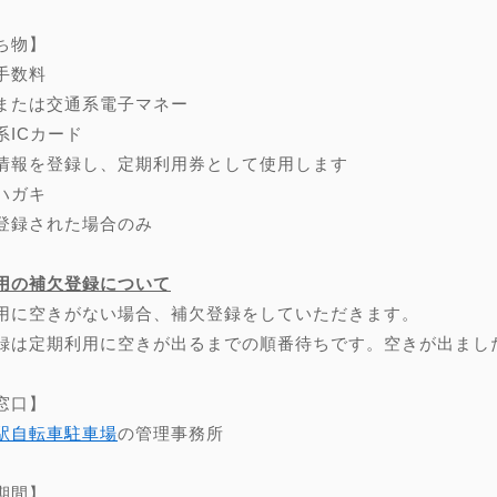
ち物】
手数料
または交通系電子マネー
系ICカード
情報を登録し、定期利用券として使用します
ハガキ
登録された場合のみ
用の補欠登録について
用に空きがない場合、補欠登録をしていただきます。
録は定期利用に空きが出るまでの順番待ちです。空きが出まし
窓口】
駅自転車駐車場
の管理事務所
期間】