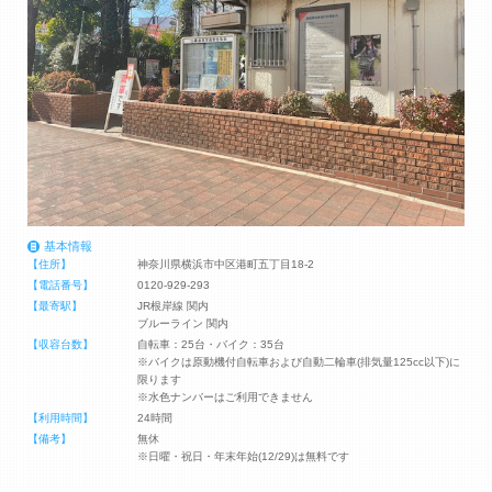
基本情報
【住所】
神奈川県横浜市中区港町五丁目18-2
【電話番号】
0120-929-293
【最寄駅】
JR根岸線 関内
ブルーライン 関内
【収容台数】
自転車：25台・バイク：35台
※バイクは原動機付自転車および自動二輪車(排気量125cc以下)に
限ります
※水色ナンバーはご利用できません
【利用時間】
24時間
【備考】
無休
※日曜・祝日・年末年始(12/29)は無料です