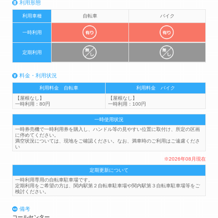
利用形態
利用車種
自転車
バイク
一時利用
定期利用
料金・利用状況
利用料金 自転車
利用料金 バイク
【屋根なし】
【屋根なし】
一時利用：80円
一時利用：100円
一時使用状況
一時券売機で一時利用券を購入し、ハンドル等の見やすい位置に取付け、所定の区画
に停めてください。
満空状況については、現地をご確認ください。なお、満車時のご利用はご遠慮くださ
い
※2026年08月現在
定期更新について
一時利用専用の自転車駐車場です。
定期利用をご希望の方は、関内駅第２自転車駐車場や関内駅第３自転車駐車場等をご
検討ください。
備考
コールセンター