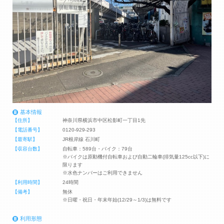
基本情報
【住所】
神奈川県横浜市中区松影町一丁目1先
【電話番号】
0120-929-293
【最寄駅】
JR根岸線 石川町
【収容台数】
自転車：589台・バイク：79台
※バイクは原動機付自転車および自動二輪車(排気量125cc以下)に
限ります
※水色ナンバーはご利用できません
【利用時間】
24時間
【備考】
無休
※日曜・祝日・年末年始(12/29～1/3)は無料です
利用形態