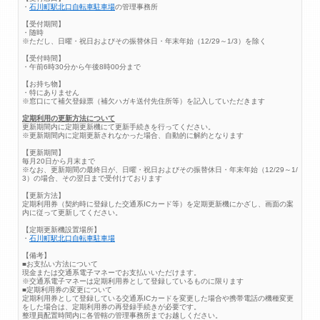
・
石川町駅北口自転車駐車場
の管理事務所
【受付期間】
・随時
※ただし、日曜・祝日およびその振替休日・年末年始（12/29～1/3）を除く
【受付時間】
・午前6時30分から午後8時00分まで
【お持ち物】
・特にありません
※窓口にて補欠登録票（補欠ハガキ送付先住所等）を記入していただきます
定期利用の更新方法について
更新期間内に定期更新機にて更新手続きを行ってください。
※更新期間内に定期更新されなかった場合、自動的に解約となります
【更新期間】
毎月20日から月末まで
※なお、更新期間の最終日が、日曜・祝日およびその振替休日・年末年始（12/29～1/
3）の場合、その翌日まで受付けております
【更新方法】
定期利用券（契約時に登録した交通系ICカード等）を定期更新機にかざし、画面の案
内に従って更新してください。
【定期更新機設置場所】
・
石川町駅北口自転車駐車場
【備考】
■お支払い方法について
現金または交通系電子マネーでお支払いいただけます。
※交通系電子マネーは定期利用券として登録しているものに限ります
■定期利用券の変更について
定期利用券として登録している交通系ICカードを変更した場合や携帯電話の機種変更
をした場合は、定期利用券の再登録手続きが必要です。
整理員配置時間内に各管轄の管理事務所までお越しください。