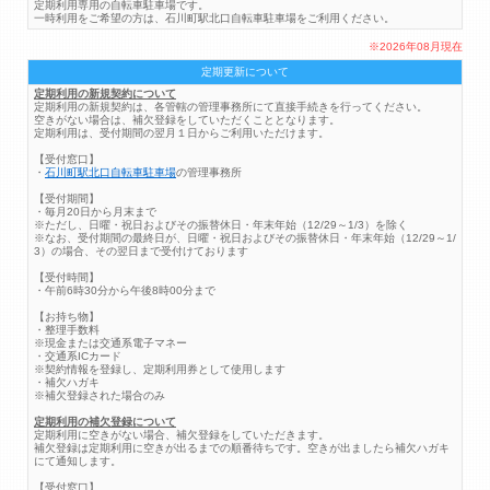
定期利用専用の自転車駐車場です。
一時利用をご希望の方は、石川町駅北口自転車駐車場をご利用ください。
※2026年08月現在
定期更新について
定期利用の新規契約について
定期利用の新規契約は、各管轄の管理事務所にて直接手続きを行ってください。
空きがない場合は、補欠登録をしていただくこととなります。
定期利用は、受付期間の翌月１日からご利用いただけます。
【受付窓口】
・
石川町駅北口自転車駐車場
の管理事務所
【受付期間】
・毎月20日から月末まで
※ただし、日曜・祝日およびその振替休日・年末年始（12/29～1/3）を除く
※なお、受付期間の最終日が、日曜・祝日およびその振替休日・年末年始（12/29～1/
3）の場合、その翌日まで受付けております
【受付時間】
・午前6時30分から午後8時00分まで
【お持ち物】
・整理手数料
※現金または交通系電子マネー
・交通系ICカード
※契約情報を登録し、定期利用券として使用します
・補欠ハガキ
※補欠登録された場合のみ
定期利用の補欠登録について
定期利用に空きがない場合、補欠登録をしていただきます。
補欠登録は定期利用に空きが出るまでの順番待ちです。空きが出ましたら補欠ハガキ
にて通知します。
【受付窓口】