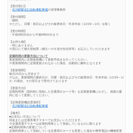
【受付窓口】
・
石川町駅北口自転車駐車場
の管理事務所
【受付期間】
・随時
※ただし、日曜・祝日およびその振替休日・年末年始（12/29～1/3）を除く
【受付時間】
・午前6時30分から午後8時00分まで
【お持ち物】
・特にありません
※窓口にて補欠登録票（補欠ハガキ送付先住所等）を記入していただきます
定期利用の更新方法について
更新期間内に定期更新機にて更新手続きを行ってください。
※更新期間内に定期更新されなかった場合、自動的に解約となります
【更新期間】
毎月20日から月末まで
※なお、更新期間の最終日が、日曜・祝日およびその振替休日・年末年始（12/29～1/
3）の場合、その翌日まで受付けております
【更新方法】
定期利用券（契約時に登録した交通系ICカード等）を定期更新機にかざし、画面の案
内に従って更新してください。
【定期更新機設置場所】
・
石川町駅北口自転車駐車場
【備考】
■お支払い方法について
現金または交通系電子マネーでお支払いいただけます。
※交通系電子マネーは定期利用券として登録しているものに限ります
■定期利用券の変更について
定期利用券として登録している交通系ICカードを変更した場合や携帯電話の機種変更