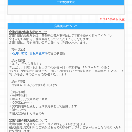
一時使用状況
※2026年08月現在
定期更新について
定期利用の新規契約について
定期利用の新規契約は、各管轄の管理事務所にて直接手続きを行ってください。
空きがない場合は、補欠登録をしていただくこととなります。
定期利用は、受付期間の翌月１日からご利用いただけます。
【受付窓口】
・
石川町駅北口自転車駐車場
の管理事務所
【受付期間】
・毎月20日から月末まで
※ただし、日曜・祝日およびその振替休日・年末年始（12/29～1/3）を除く
※なお、受付期間の最終日が、日曜・祝日およびその振替休日・年末年始（12/29～1/
3）の場合、その翌日まで受付けております
【受付時間】
・午前6時30分から午後8時00分まで
【お持ち物】
・整理手数料
※現金または交通系電子マネー
・交通系ICカード
※契約情報を登録し、定期利用券として使用します
・補欠ハガキ
※補欠登録された場合のみ
定期利用の補欠登録について
定期利用に空きがない場合、補欠登録をしていただきます。
補欠登録は定期利用に空きが出るまでの順番待ちです。空きが出ましたら補欠ハガキ
にて通知します。