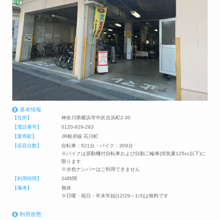
基本情報
【住所】
神奈川県横浜市中区吉浜町2-30
【電話番号】
0120-929-293
【最寄駅】
JR根岸線 石川町
【収容台数】
自転車：521台・バイク：309台
※バイクは原動機付自転車および自動二輪車(排気量125cc以下)に
限ります
※水色ナンバーはご利用できません
【利用時間】
24時間
【備考】
無休
※日曜・祝日・年末年始(12/29～1/3)は無料です
利用形態