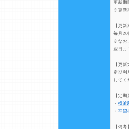
更新期
※更新
【更新
毎月2
※なお
翌日ま
【更新
定期利
してく
【定期
・
横浜
・
平沼
【備考