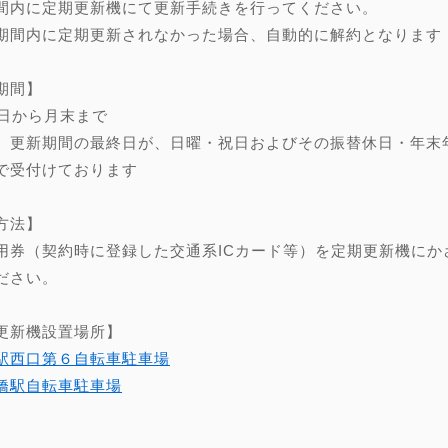
間内に定期更新機にて更新手続きを行ってください。
期間内に定期更新されなかった場合、自動的に解約となります
期間】
0日から月末まで
、更新期間の最終日が、日曜・祝日およびその振替休日・年末年始（
で受付けております
方法】
用券（契約時に登録した交通系ICカード等）を定期更新機にか
ださい。
更新機設置場所】
駅西口第６自転車駐車場
橋駅自転車駐車場
】