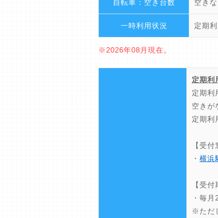
自転車：空き台数
空きな
一時利用状況
定期利
※2026年08月現在。
定期利
定期利
空きが
定期利
【受付
・
横浜
【受付
・毎月
※ただ