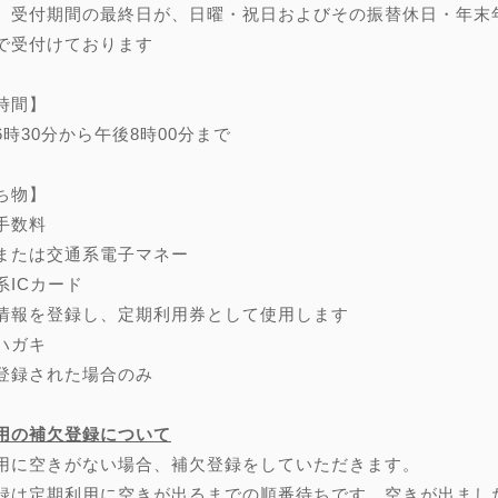
、受付期間の最終日が、日曜・祝日およびその振替休日・年末年始（
で受付けております
時間】
6時30分から午後8時00分まで
ち物】
手数料
または交通系電子マネー
系ICカード
情報を登録し、定期利用券として使用します
ハガキ
登録された場合のみ
用の補欠登録について
用に空きがない場合、補欠登録をしていただきます。
録は定期利用に空きが出るまでの順番待ちです。空きが出まし