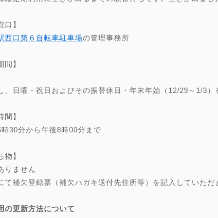
窓口】
駅西口第６自転車駐車場
の管理事務所
期間】
し、日曜・祝日およびその振替休日・年末年始（12/29～1/3）
時間】
6時30分から午後8時00分まで
ち物】
ありません
にて補欠登録票（補欠ハガキ送付先住所等）を記入していただ
用の更新方法について