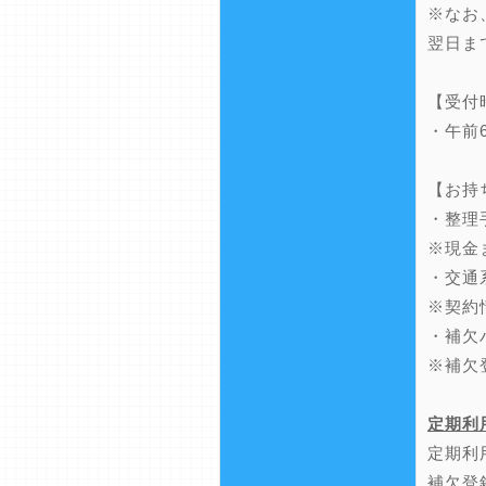
※なお
翌日ま
【受付
・午前
【お持
・整理
※現金
・交通
※契約
・補欠
※補欠
定期利
定期利
補欠登