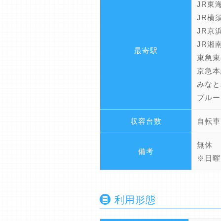
JR東
JR横
JR京
JR湘
最寄駅
東急東
京急本
みなと
ブルー
収容台数
自転車
無休
備考
※日曜
利用形態