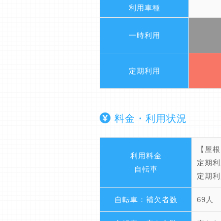
利用車種
一時利用
定期利用
料金・利用状況
【屋根
利用料金
定期利
自転車
定期利
自転車：補欠者数
69人