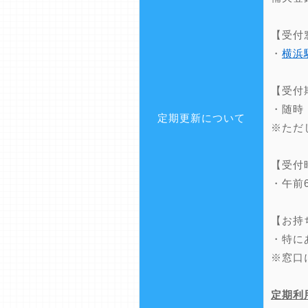
【受付
・
横浜
【受付
・随時
定期更新について
※ただ
【受付
・午前
【お持
・特に
※窓口
定期利