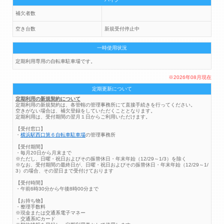
補欠者数
空き台数
新規受付停止中
一時使用状況
定期利用専用の自転車駐車場です。
※2026年08月現在
定期更新について
定期利用の新規契約について
定期利用の新規契約は、各管轄の管理事務所にて直接手続きを行ってください。
空きがない場合は、補欠登録をしていただくこととなります。
定期利用は、受付期間の翌月１日からご利用いただけます。
【受付窓口】
・
横浜駅西口第６自転車駐車場
の管理事務所
【受付期間】
・毎月20日から月末まで
※ただし、日曜・祝日およびその振替休日・年末年始（12/29～1/3）を除く
※なお、受付期間の最終日が、日曜・祝日およびその振替休日・年末年始（12/29～1/
3）の場合、その翌日まで受付けております
【受付時間】
・午前6時30分から午後8時00分まで
【お持ち物】
・整理手数料
※現金または交通系電子マネー
・交通系ICカード