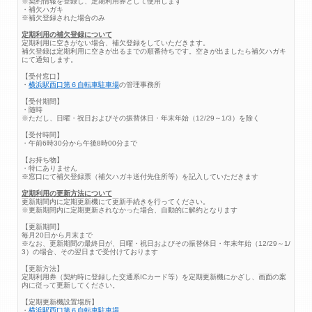
※契約情報を登録し、定期利用券として使用します
・補欠ハガキ
※補欠登録された場合のみ
定期利用の補欠登録について
定期利用に空きがない場合、補欠登録をしていただきます。
補欠登録は定期利用に空きが出るまでの順番待ちです。空きが出ましたら補欠ハガキ
にて通知します。
【受付窓口】
・
横浜駅西口第６自転車駐車場
の管理事務所
【受付期間】
・随時
※ただし、日曜・祝日およびその振替休日・年末年始（12/29～1/3）を除く
【受付時間】
・午前6時30分から午後8時00分まで
【お持ち物】
・特にありません
※窓口にて補欠登録票（補欠ハガキ送付先住所等）を記入していただきます
定期利用の更新方法について
更新期間内に定期更新機にて更新手続きを行ってください。
※更新期間内に定期更新されなかった場合、自動的に解約となります
【更新期間】
毎月20日から月末まで
※なお、更新期間の最終日が、日曜・祝日およびその振替休日・年末年始（12/29～1/
3）の場合、その翌日まで受付けております
【更新方法】
定期利用券（契約時に登録した交通系ICカード等）を定期更新機にかざし、画面の案
内に従って更新してください。
【定期更新機設置場所】
・
横浜駅西口第６自転車駐車場