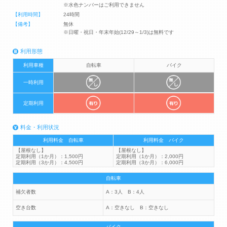
※水色ナンバーはご利用できません
【利用時間】
24時間
【備考】
無休
※日曜・祝日・年末年始(12/29～1/3)は無料です
利用形態
利用車種
自転車
バイク
一時利用
定期利用
料金・利用状況
利用料金 自転車
利用料金 バイク
【屋根なし】
【屋根なし】
定期利用（1か月）：1,500円
定期利用（1か月）：2,000円
定期利用（3か月）：4,500円
定期利用（3か月）：6,000円
自転車
補欠者数
A：3人 B：4人
空き台数
A：空きなし B：空きなし
バイク