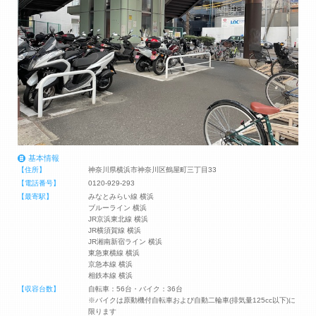
基本情報
【住所】
神奈川県横浜市神奈川区鶴屋町三丁目33
【電話番号】
0120-929-293
【最寄駅】
みなとみらい線 横浜
ブルーライン 横浜
JR京浜東北線 横浜
JR横須賀線 横浜
JR湘南新宿ライン 横浜
東急東横線 横浜
京急本線 横浜
相鉄本線 横浜
【収容台数】
自転車：56台・バイク：36台
※バイクは原動機付自転車および自動二輪車(排気量125cc以下)に
限ります