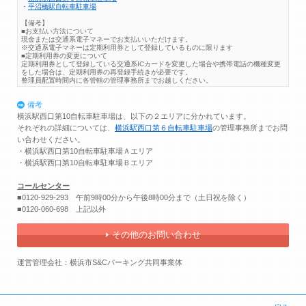
・
平沼橋駅自転車駐車場
【備考】
■お支払い方法について
現金または交通系電子マネーでお支払いいただけます。
※交通系電子マネーは定期利用券として登録しているものに限ります
■定期利用券の変更について
定期利用券として登録している交通系ICカードを変更した場合や携帯電話の機種変更
をした場合は、定期利用券の再登録手続きが必要です。
整理員配置時間内に各管轄の管理事務所までお越しください。
備考
横浜駅西口第10自転車駐車場は、以下の２エリアに分かれています。
それぞれの詳細については、
横浜駅西口第６自転車駐車場
の管理事務所までお問
い合わせください。
・横浜駅西口第10自転車駐車場Ａエリア
・横浜駅西口第10自転車駐車場Ｂエリア
コールセンター
■0120-929-293 午前9時00分から午後8時00分まで（土日祝を除く）
■0120-060-698 上記以外
その他のお問い合わせ
運営管理会社：横浜市S&Cパーキング共同事業体