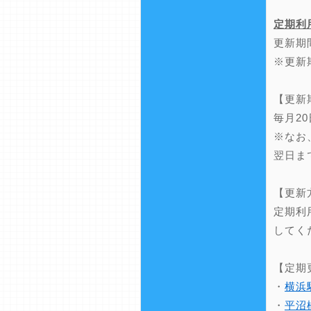
定期利
更新期
※更新
【更新
毎月2
※なお
翌日ま
【更新
定期利
してく
【定期
・
横浜
・
平沼