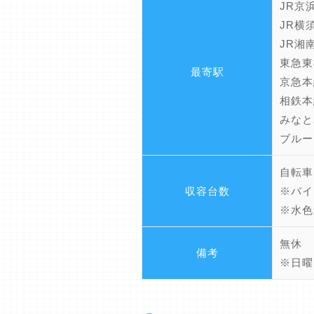
JR京
JR横
JR湘
東急東
最寄駅
京急本
相鉄本
みなと
ブルー
自転車
収容台数
※バイ
※水色
無休
備考
※日曜