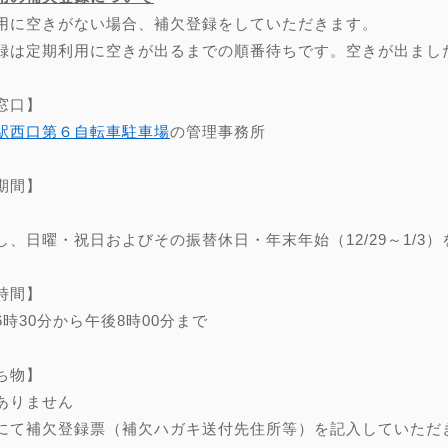
用に空きがない場合、補欠登録をしていただきます。
録は定期利用に空きが出るまでの順番待ちです。空きが出まし
窓口】
駅西口第６自転車駐車場
の管理事務所
期間】
し、日曜・祝日およびその振替休日・年末年始（12/29～1/3）
時間】
6時30分から午後8時00分まで
ち物】
ありません
にて補欠登録票（補欠ハガキ送付先住所等）を記入していただ