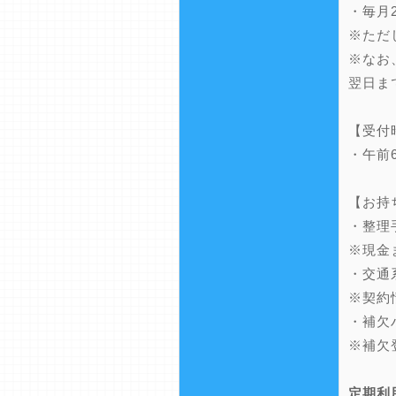
・毎月
※ただ
※なお
翌日ま
【受付
・午前
【お持
・整理
※現金
・交通
※契約
・補欠
※補欠
定期利