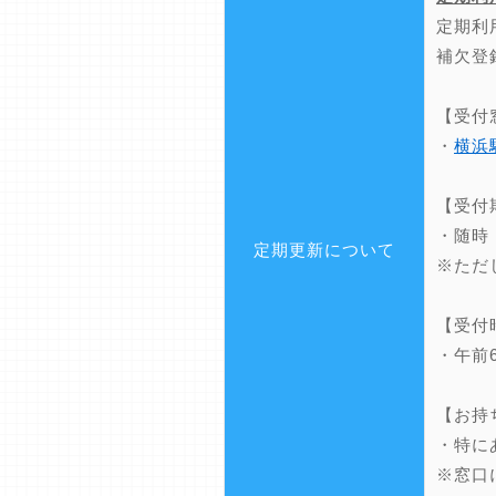
定期利
補欠登
【受付
・
横浜
【受付
・随時
定期更新について
※ただ
【受付
・午前
【お持
・特に
※窓口