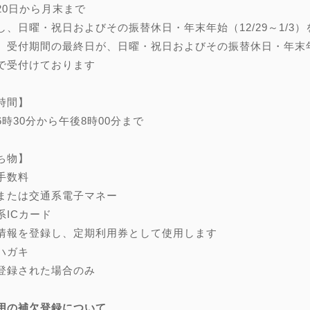
20日から月末まで
し、日曜・祝日およびその振替休日・年末年始（12/29～1/3）
、受付期間の最終日が、日曜・祝日およびその振替休日・年末年始（
で受付けております
時間】
6時30分から午後8時00分まで
ち物】
手数料
または交通系電子マネー
系ICカード
情報を登録し、定期利用券として使用します
ハガキ
登録された場合のみ
用の補欠登録について