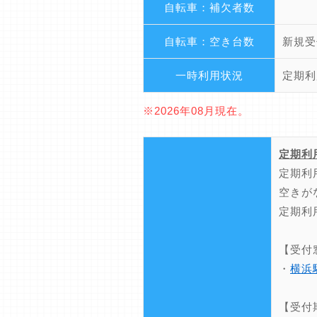
自転車：補欠者数
自転車：空き台数
新規受
一時利用状況
定期利
※2026年08月現在。
定期利
定期利
空きが
定期利
【受付
・
横浜
【受付