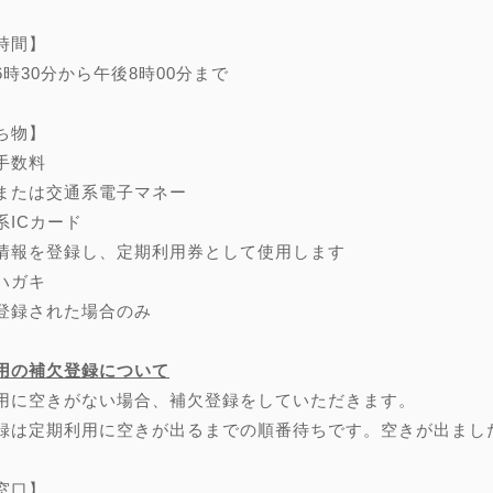
時間】
6時30分から午後8時00分まで
ち物】
手数料
または交通系電子マネー
系ICカード
情報を登録し、定期利用券として使用します
ハガキ
登録された場合のみ
用の補欠登録について
用に空きがない場合、補欠登録をしていただきます。
録は定期利用に空きが出るまでの順番待ちです。空きが出まし
窓口】