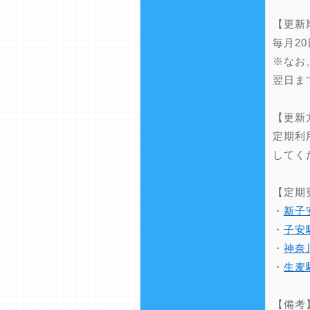
【更新
毎月2
※なお
翌日ま
【更新
定期利
してく
【定期
・
新子
・
子安
・
神奈
・
生麦
【備考