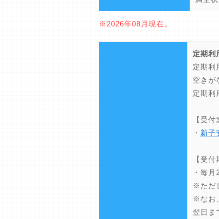
※2026年08月現在。
定期利
定期利
空きが
定期利
【受付
・
新子
【受付
・毎月
※ただ
※なお
翌日ま