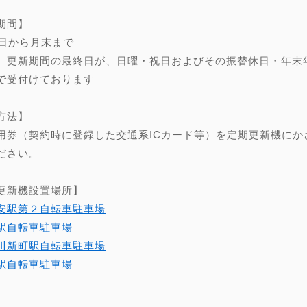
期間】
0日から月末まで
、更新期間の最終日が、日曜・祝日およびその振替休日・年末年始（
で受付けております
方法】
用券（契約時に登録した交通系ICカード等）を定期更新機にか
ださい。
更新機設置場所】
安駅第２自転車駐車場
駅自転車駐車場
川新町駅自転車駐車場
駅自転車駐車場
】