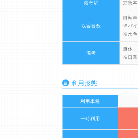
最寄駅
京急本
自転車
収容台数
※バイ
※水色
無休
備考
※日曜
利用形態
利用車種
一時利用