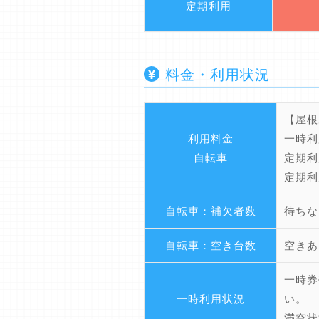
定期利用
料金・利用状況
【屋根
利用料金
一時利
自転車
定期利
定期利
自転車：補欠者数
待ちな
自転車：空き台数
空きあ
一時券
一時利用状況
い。
満空状