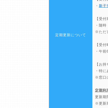
・
新子
【受付
・随時
※ただ
定期更新について
【受付
・午前
【お持
・特に
※窓口
定期利
更新期
※更新