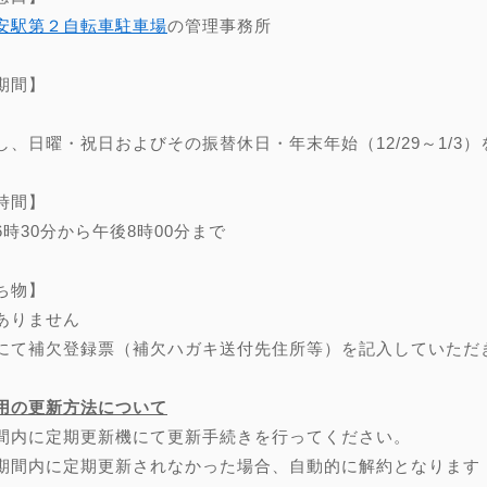
安駅第２自転車駐車場
の管理事務所
期間】
し、日曜・祝日およびその振替休日・年末年始（12/29～1/3）
時間】
6時30分から午後8時00分まで
ち物】
ありません
にて補欠登録票（補欠ハガキ送付先住所等）を記入していただ
用の更新方法について
間内に定期更新機にて更新手続きを行ってください。
期間内に定期更新されなかった場合、自動的に解約となります