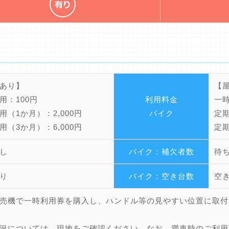
あり】
【
用：100円
利用料金
一時
用（1か月）：2,000円
バイク
定期
用（3か月）：6,000円
定期
し
バイク：補欠者数
待
り
バイク：空き台数
空
売機で一時利用券を購入し、ハンドル等の見やすい位置に取付
況については、現地をご確認ください。なお、満車時のご利用