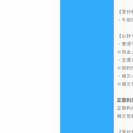
【受付
・午前
【お持
・整理
※現金
・交通
※契約
・補欠
※補欠
定期利
定期利
補欠登
【受付