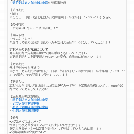
・
新子安駅第２自転車駐車場
の管理事務所
【受付期間】
・随時
※ただし、日曜・祝日およびその振替休日・年末年始（12/29～1/3）を除く
【受付時間】
・午前6時30分から午後8時00分まで
【お持ち物】
・特にありません
※窓口にて補欠登録票（補欠ハガキ送付先住所等）を記入していただきます
定期利用の更新方法について
更新期間内に定期更新機にて更新手続きを行ってください。
※更新期間内に定期更新されなかった場合、自動的に解約となります
【更新期間】
毎月20日から月末まで
※なお、更新期間の最終日が、日曜・祝日およびその振替休日・年末年始（12/29～1/
3）の場合、その翌日まで受付けております
【更新方法】
定期利用券（契約時に登録した交通系ICカード等）を定期更新機にかざし、画面の案
内に従って更新してください。
【定期更新機設置場所】
・
新子安駅第２自転車駐車場
・
子安駅自転車駐車場
・
神奈川新町駅自転車駐車場
・
生麦駅自転車駐車場
【備考】
■お支払い方法について
現金または交通系電子マネーでお支払いいただけます。
※交通系電子マネーは定期利用券として登録しているものに限ります
■定期利用券の変更について