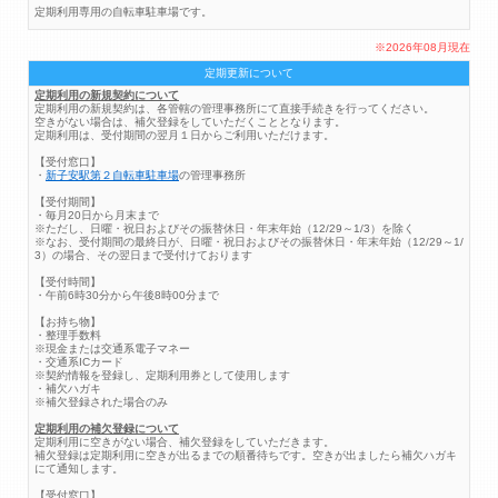
定期利用専用の自転車駐車場です。
※2026年08月現在
定期更新について
定期利用の新規契約について
定期利用の新規契約は、各管轄の管理事務所にて直接手続きを行ってください。
空きがない場合は、補欠登録をしていただくこととなります。
定期利用は、受付期間の翌月１日からご利用いただけます。
【受付窓口】
・
新子安駅第２自転車駐車場
の管理事務所
【受付期間】
・毎月20日から月末まで
※ただし、日曜・祝日およびその振替休日・年末年始（12/29～1/3）を除く
※なお、受付期間の最終日が、日曜・祝日およびその振替休日・年末年始（12/29～1/
3）の場合、その翌日まで受付けております
【受付時間】
・午前6時30分から午後8時00分まで
【お持ち物】
・整理手数料
※現金または交通系電子マネー
・交通系ICカード
※契約情報を登録し、定期利用券として使用します
・補欠ハガキ
※補欠登録された場合のみ
定期利用の補欠登録について
定期利用に空きがない場合、補欠登録をしていただきます。
補欠登録は定期利用に空きが出るまでの順番待ちです。空きが出ましたら補欠ハガキ
にて通知します。
【受付窓口】