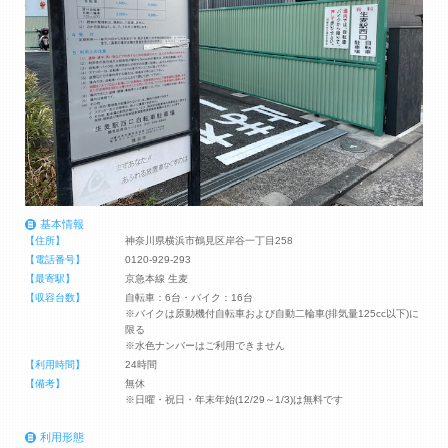
基本情報
【住所】
神奈川県横浜市鶴見区岸谷一丁目258
【電話番号】
0120-929-293
【最寄駅】
京急本線 生麦
【収容台数】
自転車：6台・バイク：16台
※バイクは原動機付自転車および自動二輪車(排気量125cc以下)に
限る
※水色ナンバーはご利用できません
【利用時間】
24時間
【備考】
無休
※日曜・祝日・年末年始(12/29～1/3)は無料です
利用形態