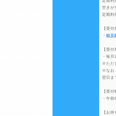
定期利
空きが
定期利
【受付
・
鶴見
【受付
・毎月
※ただ
※なお
翌日ま
【受付
・午前
【お持