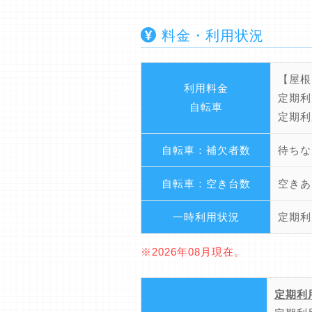
料金・利用状況
【屋根
利用料金
定期利
自転車
定期利
自転車：補欠者数
待ちな
自転車：空き台数
空きあ
一時利用状況
定期利
※2026年08月現在。
定期利