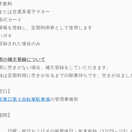
手数料
または交通系電子マネー
系ICカード
情報を登録し、定期利用券として使用します
ハガキ
登録された場合のみ
用の補欠登録について
用に空きがない場合、補欠登録をしていただきます。
録は定期利用に空きが出るまでの順番待ちです。空きが出まし
窓口】
駅東口第３自転車駐車場
の管理事務所
期間】
し、日曜・祝日およびその振替休日・年末年始（12/29～1/3）