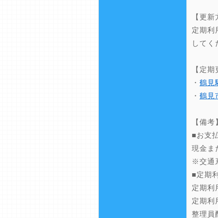
【更新
定期利
してく
【定期
・
鶴見
・
鶴見
【備考
■お支
現金ま
※交通
■定期
定期利
定期利
整理員