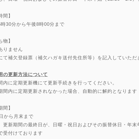
時間】
6時30分から午後8時00分まで
ち物】
ありません
にて補欠登録票（補欠ハガキ送付先住所等）を記入していただ
用の更新方法について
間内に定期更新機にて更新手続きを行ってください。
期間内に定期更新されなかった場合、自動的に解約となります
期間】
0日から月末まで
、更新期間の最終日が、日曜・祝日およびその振替休日・年末年始（
で受付けております