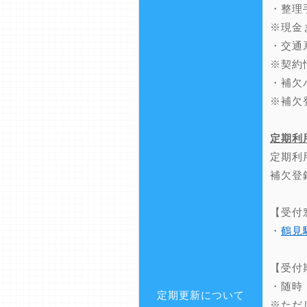
・整理
※現金
・交通
※契約
・補欠
※補欠
定期利
定期利
補欠登
【受付
・
鶴見
【受付
・随時
定期更新について
※ただ