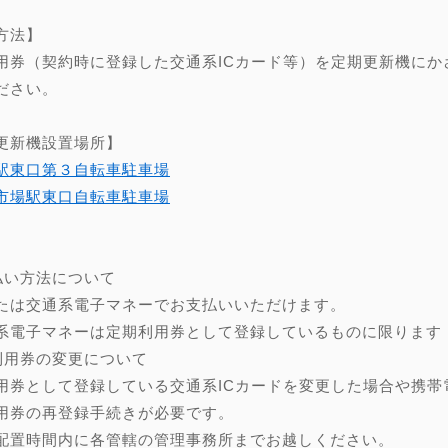
方法】
用券（契約時に登録した交通系ICカード等）を定期更新機にか
ださい。
更新機設置場所】
駅東口第３自転車駐車場
市場駅東口自転車駐車場
】
払い方法について
たは交通系電子マネーでお支払いいただけます。
系電子マネーは定期利用券として登録しているものに限ります
利用券の変更について
用券として登録している交通系ICカードを変更した場合や携帯
用券の再登録手続きが必要です。
配置時間内に各管轄の管理事務所までお越しください。