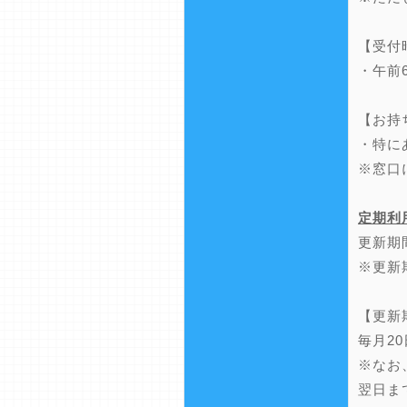
【受付
・午前
【お持
・特に
※窓口
定期利
更新期
※更新
【更新
毎月2
※なお
翌日ま