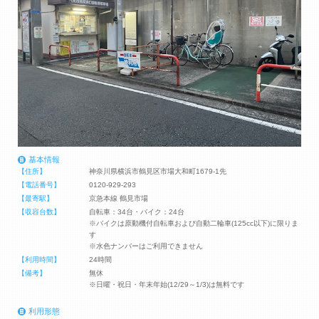
基本情報
【住所】
神奈川県横浜市鶴見区市場大和町1679-1先
【電話番号】
0120-929-293
【最寄駅】
京急本線 鶴見市場
【収容台数】
自転車：34台・バイク：24台
※バイクは原動機付自転車および自動二輪車(125cc以下)に限りま
す
※水色ナンバーはご利用できません
【利用時間】
24時間
【備考】
無休
※日曜・祝日・年末年始(12/29～1/3)は無料です
利用形態