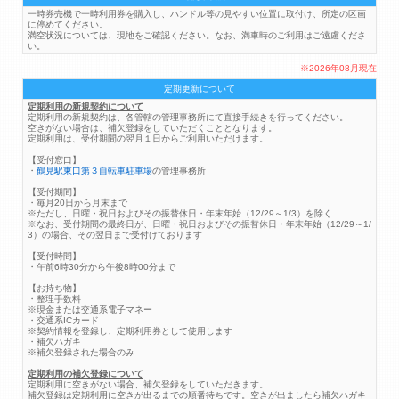
一時券売機で一時利用券を購入し、ハンドル等の見やすい位置に取付け、所定の区画
に停めてください。
満空状況については、現地をご確認ください。なお、満車時のご利用はご遠慮くださ
い。
※2026年08月現在
定期更新について
定期利用の新規契約について
定期利用の新規契約は、各管轄の管理事務所にて直接手続きを行ってください。
空きがない場合は、補欠登録をしていただくこととなります。
定期利用は、受付期間の翌月１日からご利用いただけます。
【受付窓口】
・
鶴見駅東口第３自転車駐車場
の管理事務所
【受付期間】
・毎月20日から月末まで
※ただし、日曜・祝日およびその振替休日・年末年始（12/29～1/3）を除く
※なお、受付期間の最終日が、日曜・祝日およびその振替休日・年末年始（12/29～1/
3）の場合、その翌日まで受付けております
【受付時間】
・午前6時30分から午後8時00分まで
【お持ち物】
・整理手数料
※現金または交通系電子マネー
・交通系ICカード
※契約情報を登録し、定期利用券として使用します
・補欠ハガキ
※補欠登録された場合のみ
定期利用の補欠登録について
定期利用に空きがない場合、補欠登録をしていただきます。
補欠登録は定期利用に空きが出るまでの順番待ちです。空きが出ましたら補欠ハガキ