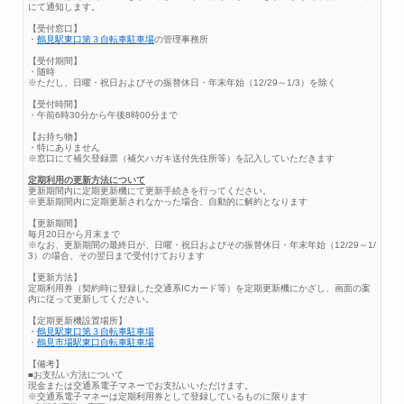
にて通知します。
【受付窓口】
・
鶴見駅東口第３自転車駐車場
の管理事務所
【受付期間】
・随時
※ただし、日曜・祝日およびその振替休日・年末年始（12/29～1/3）を除く
【受付時間】
・午前6時30分から午後8時00分まで
【お持ち物】
・特にありません
※窓口にて補欠登録票（補欠ハガキ送付先住所等）を記入していただきます
定期利用の更新方法について
更新期間内に定期更新機にて更新手続きを行ってください。
※更新期間内に定期更新されなかった場合、自動的に解約となります
【更新期間】
毎月20日から月末まで
※なお、更新期間の最終日が、日曜・祝日およびその振替休日・年末年始（12/29～1/
3）の場合、その翌日まで受付けております
【更新方法】
定期利用券（契約時に登録した交通系ICカード等）を定期更新機にかざし、画面の案
内に従って更新してください。
【定期更新機設置場所】
・
鶴見駅東口第３自転車駐車場
・
鶴見市場駅東口自転車駐車場
【備考】
■お支払い方法について
現金または交通系電子マネーでお支払いいただけます。
※交通系電子マネーは定期利用券として登録しているものに限ります