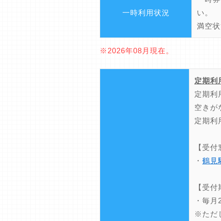
一時利用状況
い。
満空状
※2026年08月現在。
定期利
定期利
空きが
定期利
【受付
・
鶴見
【受付
・毎月
※ただ