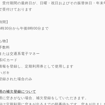
、受付期間の最終日が、日曜・祝日およびその振替休日・年末年始（
で受付けております
時間】
6時30分から午後8時00分まで
ち物】
手数料
または交通系電子マネー
系ICカード
情報を登録し、定期利用券として使用します
ハガキ
登録された場合のみ
用の補欠登録について
用に空きがない場合、補欠登録をしていただきます。
録は定期利用に空きが出るまでの順番待ちです。空きが出まし