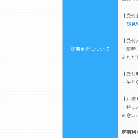
【受付
・
鶴見
【受付
定期更新について
・随時
※ただ
【受付
・午前
【お持
・特に
※窓口
定期利