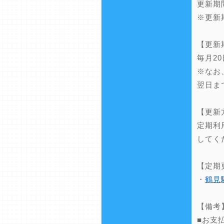
更新期
※更新
【更新
毎月2
※なお
翌日ま
【更新
定期利
してく
【定期
・
鶴見
【備考
■お支