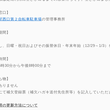
窓口】
駅西口第２自転車駐車場
の管理事務所
期間】
し、日曜・祝日およびその振替休日・年末年始（12/29～1/3）
時間】
6時30分から午後8時00分まで
ち物】
ありません
にて補欠登録票（補欠ハガキ送付先住所等）を記入していただ
用の更新方法について