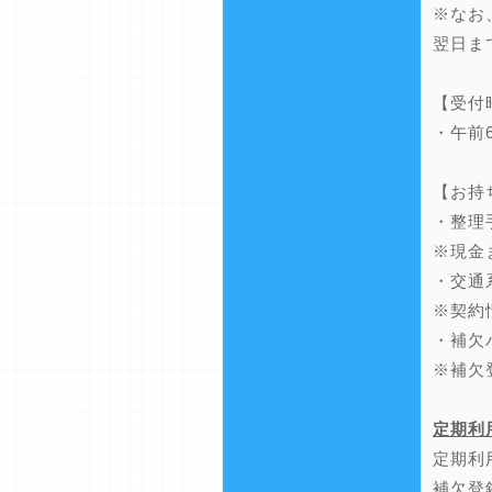
※なお
翌日ま
【受付
・午前
【お持
・整理
※現金
・交通
※契約
・補欠
※補欠
定期利
定期利
補欠登