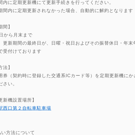
間内に定期更新機にて更新手続きを行ってください。
期間内に定期更新されなかった場合、自動的に解約となります
期間】
0日から月末まで
、更新期間の最終日が、日曜・祝日およびその振替休日・年末年始（
で受付けております
方法】
用券（契約時に登録した交通系ICカード等）を定期更新機にか
ださい。
更新機設置場所】
駅西口第２自転車駐車場
】
払い方法について