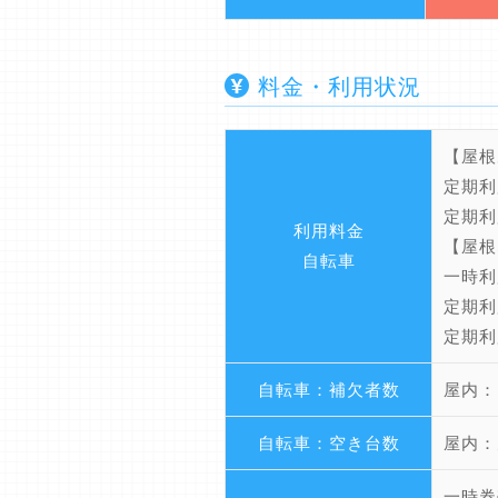
料金・利用状況
【屋根
定期利
定期利
利用料金
【屋根
自転車
一時利
定期利
定期利
自転車：補欠者数
屋内：
自転車：空き台数
屋内：
一時券