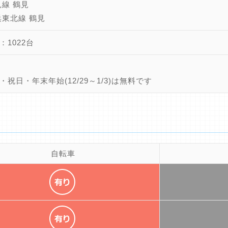
見線 鶴見
浜東北線 鶴見
：1022台
・祝日・年末年始(12/29～1/3)は無料です
自転車