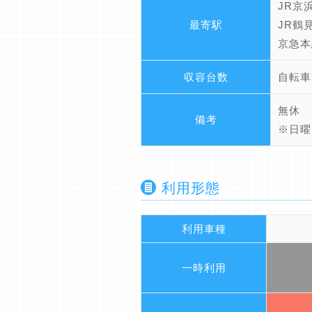
JR京
最寄駅
JR鶴
京急本
収容台数
自転車
無休
備考
※日曜
利用形態
利用車種
一時利用