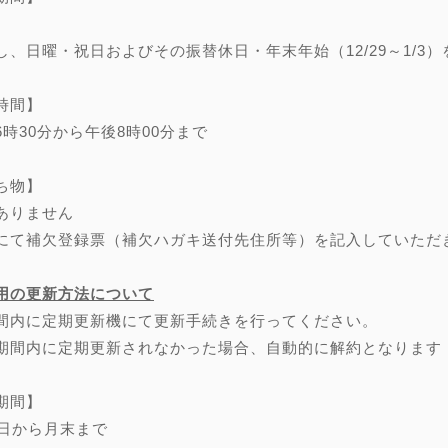
し、日曜・祝日およびその振替休日・年末年始（12/29～1/3）
時間】
6時30分から午後8時00分まで
ち物】
ありません
にて補欠登録票（補欠ハガキ送付先住所等）を記入していただ
用の更新方法について
間内に定期更新機にて更新手続きを行ってください。
期間内に定期更新されなかった場合、自動的に解約となります
期間】
0日から月末まで