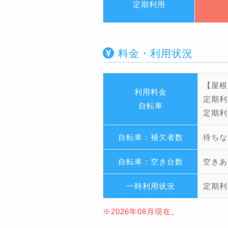
定期利用
料金・利用状況
【屋根
利用料金
定期利
自転車
定期利
自転車：補欠者数
待ちな
自転車：空き台数
空きあ
一時利用状況
定期利
※2026年08月現在。