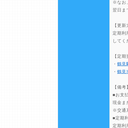
※なお
翌日ま
【更新
定期利
してく
【定期
・
鶴見
・
鶴見
【備考
■お支
現金ま
※交通
■定期
定期利