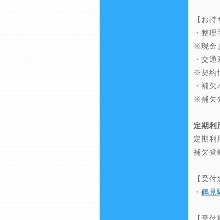
【お持
・整理
※現金
・交通
※契約
・補欠
※補欠
定期利
定期利
補欠登
【受付
・
鶴見
【受付