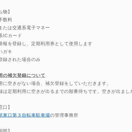
ち物】
手数料
または交通系電子マネー
系ICカード
情報を登録し、定期利用券として使用します
ハガキ
登録された場合のみ
用の補欠登録について
用に空きがない場合、補欠登録をしていただきます。
録は定期利用に空きが出るまでの順番待ちです。空きが出まし
窓口】
駅東口第３自転車駐車場
の管理事務所
期間】