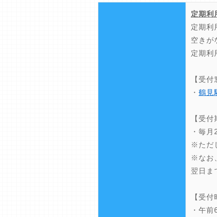
定期利
定期利
空きが
定期利
【受付
・
鶴見
【受付
・毎月
※ただ
※なお
翌日ま
【受付
・午前