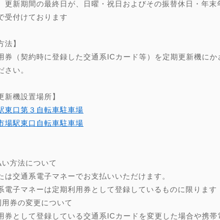
、更新期間の最終日が、日曜・祝日およびその振替休日・年末年始（
で受付けております
方法】
用券（契約時に登録した交通系ICカード等）を定期更新機にか
ださい。
更新機設置場所】
駅東口第３自転車駐車場
市場駅東口自転車駐車場
】
払い方法について
たは交通系電子マネーでお支払いいただけます。
系電子マネーは定期利用券として登録しているものに限ります
利用券の変更について
用券として登録している交通系ICカードを変更した場合や携帯