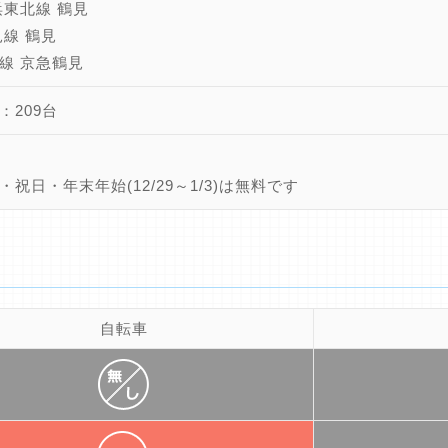
浜東北線 鶴見
見線 鶴見
線 京急鶴見
：209台
・祝日・年末年始(12/29～1/3)は無料です
自転車