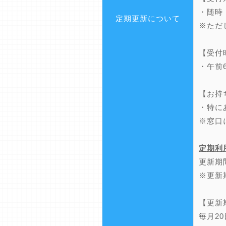
・随時
定期更新について
※ただ
【受付
・午前
【お持
・特に
※窓口
定期利
更新期
※更新
【更新
毎月2