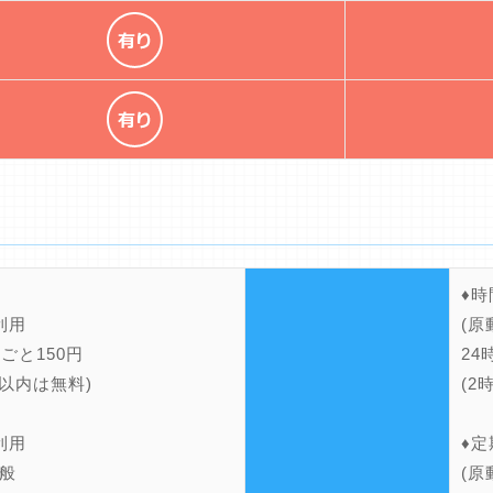
♦
利用
(原
間ごと150円
24
間以内は無料)
(2
利用
♦
般
(原