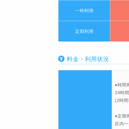
一時利用
定期利用
料金・利用状況
♦時間
24時
(2時
♦定期
区内一