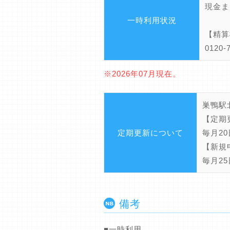
現金ま
一時利用状況
【精算
012
※2026年07月現在。
巣鴨駅
【定期
定期更新について
毎月2
【新規
毎月2
備考
■一時利用