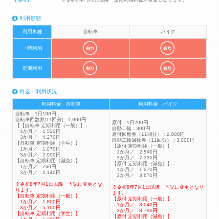
利用形態
利用車種
自転車
バイク
一時利用
定期利用
料金・利用状況
利用料金 自転車
利用料金 バイク
自転車：1日100円
自転車回数券(11回分)：1,000円
原付：1日200円
【【自転車 定期利用（一般）】
自動二輪：300円
1か月／ 1,520円
原付回数券（11回分）：2,000円
3か月／ 4,270円
自動二輪回数券（11回分）：3,000円
【自転車 定期利用（学生）】
【原付 定期利用（一般）】
1か月／ 1,070円
1か月／ 2,540円
3か月／ 2,990円
3か月／ 7,330円
【自転車 定期利用（減免）】
【原付 定期利用（減免）】
1か月／ 760円
1か月／ 1,270円
3か月／ 2,140円
3か月／ 3,670円
※令和8年7月1日以降 下記に変更とな
※令和8年7月1日以降 下記に変更となり
ります。
ます。
【自転車 定期利用（一般）】
【原付 定期利用（一般）】
1か月／ 1,800円
1か月／ 3,040円
3か月／ 5,100円
3か月／ 8,790円
【自転車 定期利用（学生）】
【原付 定期利用（減免）】