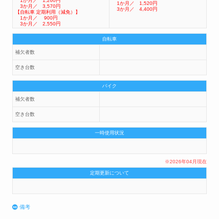
1か月／ 1,260円
1か月／ 1,520円
3か月／ 3,570円
3か月／ 4,400円
【自転車 定期利用（減免）】
1か月／ 900円
3か月／ 2,550円
自転車
補欠者数
空き台数
バイク
補欠者数
空き台数
一時使用状況
※2026年04月現在
定期更新について
備考