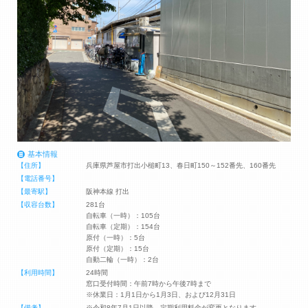
基本情報
【住所】
兵庫県芦屋市打出小槌町13、春日町150～152番先、160番先
【電話番号】
【最寄駅】
阪神本線 打出
【収容台数】
281台
自転車（一時）：105台
自転車（定期）：154台
原付（一時）：5台
原付（定期）：15台
自動二輪（一時）：2台
【利用時間】
24時間
窓口受付時間：午前7時から午後7時まで
※休業日：1月1日から1月3日、および12月31日
【備考】
※令和8年7月1日以降 定期利用料金が変更となります。