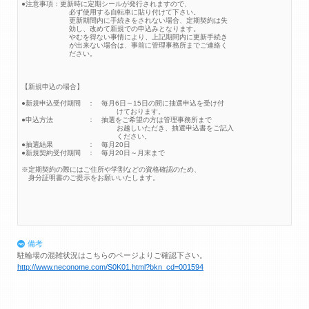
●注意事項：更新時に定期シールが発行されますので、
必ず使用する自転車に貼り付けて下さい。
更新期間内に手続きをされない場合、定期契約は失
効し、改めて新規での申込みとなります。
やむを得ない事情により、上記期間内に更新手続き
が出来ない場合は、事前に管理事務所までご連絡く
ださい。
【新規申込の場合】
●新規申込受付期間 ： 毎月6日～15日の間に抽選申込を受け付
けております。
●申込方法 ： 抽選をご希望の方は管理事務所まで
お越しいただき、抽選申込書をご記入
ください。
●抽選結果 ： 毎月20日
●新規契約受付期間 ： 毎月20日～月末まで
※定期契約の際にはご住所や学割などの資格確認のため、
身分証明書のご提示をお願いいたします。
備考
駐輪場の混雑状況はこちらのページよりご確認下さい。
http://www.neconome.com/S0K01.html?bkn_cd=001594