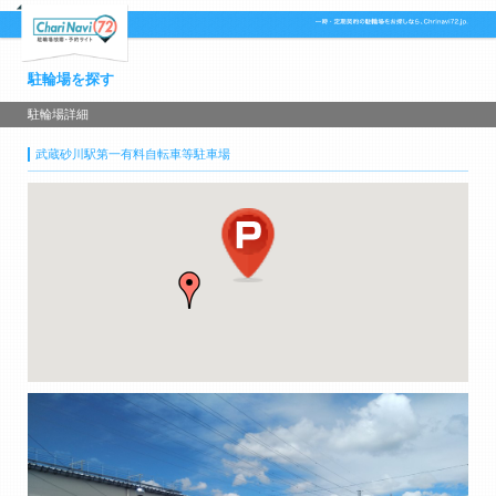
駐輪場を探す
駐輪場詳細
武蔵砂川駅第一有料自転車等駐車場