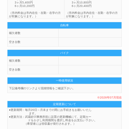
3ヶ月5,400円
3ヶ月10,800円
6ヶ月10,200円
6ヶ月20,400円
（市内料金は市内在住・在勤・在学の方
（市内料金は市内在住・在勤・在学の方
が対象になります。）
が対象になります。）
自転車
補欠者数
空き台数
バイク
補欠者数
空き台数
一時使用状況
下記備考欄のリンクより混雑情報をご確認下さい。
※2026年07月現在
定期更新について
●更新期間：毎月20日～月末までの間にお手続きをお願いいたし
ます。
●更新方法：武蔵砂川事務所前に設置の更新機械にて、定期カー
ドをかざし利用期間を選択し料金をお支払い下さい。
（希望者には領収書が発行されます。）