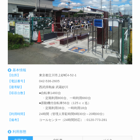
基本情報
【住所】
東京都立川市上砂町4-52-1
【電話番号】
042-536-2605
【最寄駅】
西武拝島線 武蔵砂川
【収容台数】
■自転車1460台
・定期利用800台、一時利用660台
■原動機付自転車56台（125ｃｃ迄）
・定期利用38台、一時利用18台
【利用時間】
24時間（管理人常駐時間6時30分～20時00分）
【備考】
コールセンター（24時間対応）：0120-773-281
利用形態