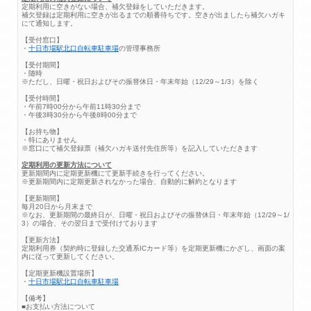
定期利用に空きがない場合、補欠登録をしていただきます。
補欠登録は定期利用に空きが出るまでの順番待ちです。空きが出ましたら補欠ハガキ
にて通知します。
【受付窓口】
・
十日市場駅北口自転車駐車場
の管理事務所
【受付期間】
・随時
※ただし、日曜・祝日およびその振替休日・年末年始（12/29～1/3）を除く
【受付時間】
・午前7時00分から午前11時30分まで
・午後3時30分から午後8時00分まで
【お持ち物】
・特にありません
※窓口にて補欠登録票（補欠ハガキ送付先住所等）を記入していただきます
定期利用の更新方法について
更新期間内に定期更新機にて更新手続きを行ってください。
※更新期間内に定期更新されなかった場合、自動的に解約となります
【更新期間】
毎月20日から月末まで
※なお、更新期間の最終日が、日曜・祝日およびその振替休日・年末年始（12/29～1/
3）の場合、その翌日まで受付けております
【更新方法】
定期利用券（契約時に登録した交通系ICカード等）を定期更新機にかざし、画面の案
内に従って更新してください。
【定期更新機設置場所】
・
十日市場駅北口自転車駐車場
【備考】
■お支払い方法について