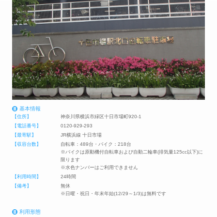
基本情報
【住所】
神奈川県横浜市緑区十日市場町920-1
【電話番号】
0120-929-293
【最寄駅】
JR横浜線 十日市場
【収容台数】
自転車：489台・バイク：218台
※バイクは原動機付自転車および自動二輪車(排気量125cc以下)に
限ります
※水色ナンバーはご利用できません
【利用時間】
24時間
【備考】
無休
※日曜・祝日・年末年始(12/29～1/3)は無料です
利用形態