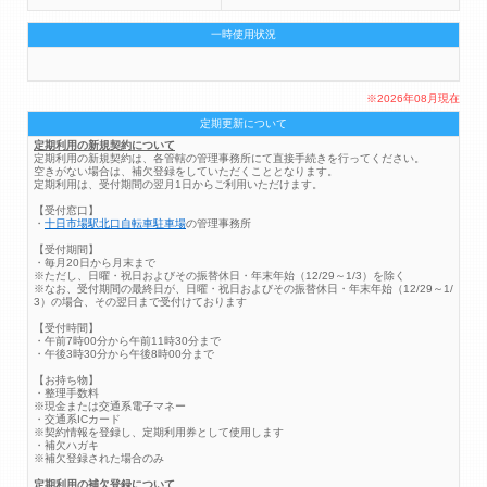
一時使用状況
※2026年08月現在
定期更新について
定期利用の新規契約について
定期利用の新規契約は、各管轄の管理事務所にて直接手続きを行ってください。
空きがない場合は、補欠登録をしていただくこととなります。
定期利用は、受付期間の翌月1日からご利用いただけます。
【受付窓口】
・
十日市場駅北口自転車駐車場
の管理事務所
【受付期間】
・毎月20日から月末まで
※ただし、日曜・祝日およびその振替休日・年末年始（12/29～1/3）を除く
※なお、受付期間の最終日が、日曜・祝日およびその振替休日・年末年始（12/29～1/
3）の場合、その翌日まで受付けております
【受付時間】
・午前7時00分から午前11時30分まで
・午後3時30分から午後8時00分まで
【お持ち物】
・整理手数料
※現金または交通系電子マネー
・交通系ICカード
※契約情報を登録し、定期利用券として使用します
・補欠ハガキ
※補欠登録された場合のみ
定期利用の補欠登録について