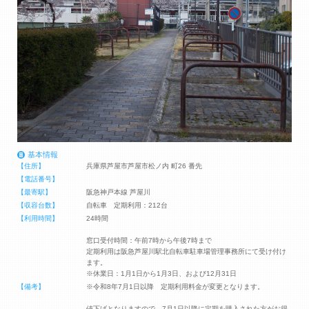
基本情報
【住所】
兵庫県芦屋市芦屋市松ノ内 町26 番先
【電話番号】
【最寄駅】
阪急神戸本線 芦屋川
【収容台数】
自転車 定期利用：212台
【利用時間】
24時間
窓口受付時間：午前7時から午後7時まで
定期利用は阪急芦屋川駅北自転車駐車場管理事務所にて受け付け
ます。
※休業日：1月1日から1月3日、および12月31日
【備考】
※令和8年7月1日以降 定期利用料金が変更となります。
値下げとなりますので、7月1日以降に定期を購入された方がお得