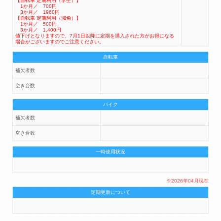
【自転車 定期利用（学生）】
1か月／ 700円
3か月／ 1960円
【自転車 定期利用（減免）】
1か月／ 500円
3か月／ 1,400円
値下げとなりますので、7月1日以降に定期を購入された方がお得になる
場合がございますのでご注意ください。
自転車
補欠者数
空き台数
バイク
補欠者数
空き台数
一時使用状況
※2026年04月現在
定期更新について