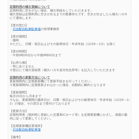
定期利用の補欠登録について
定期利用に空きがない場合、補欠登録をしていただきます。
補欠登録は定期利用に空きが出るまでの順番待ちです。空きが出ましたら補欠ハガキ
にて通知します。
【受付窓口】
・
日吉駅自転車駐車場
の管理事務所
【受付期間】
・随時
※ただし、日曜・祝日およびその振替休日・年末年始（12/29～1/3）を除く
【受付時間】
・午前6時30分から午後8時00分まで
【お持ち物】
・特にありません
※窓口にて補欠登録票（補欠ハガキ送付先住所等）を記入していただきます
定期利用の更新方法について
更新期間内に定期更新機にて更新手続きを行ってください。
※更新期間内に定期更新されなかった場合、自動的に解約となります
【更新期間】
毎月20日から月末まで
※なお、更新期間の最終日が、日曜・祝日およびその振替休日・年末年始（12/29～1/
3）の場合、その翌日まで受付けております
【更新方法】
定期利用券（契約時に登録した交通系ICカード等）を定期更新機にかざし、画面の案
内に従って更新してください。
【定期更新機設置場所】
・
日吉駅自転車駐車場
【備考】