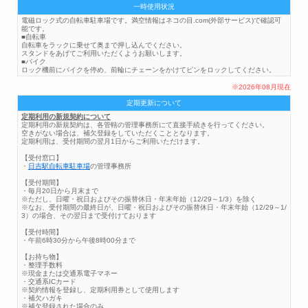
一時使用状況
電磁ロック式の自転車駐車場です。満空情報はネコの目.com(外部サービス)で確認可
能です。
■自転車
自転車をラックに乗せて奥まで押し込んでください。
スタンドをあげてご利用いただくようお願いします。
■バイク
ロック機前にバイクを停め、前輪にチェーンをかけてピンをロックしてください。
※2026年08月現在
定期更新について
定期利用の新規契約について
定期利用の新規契約は、各管轄の管理事務所にて直接手続きを行ってください。
空きがない場合は、補欠登録をしていただくこととなります。
定期利用は、受付期間の翌月1日からご利用いただけます。
【受付窓口】
・
日吉駅自転車駐車場
の管理事務所
【受付期間】
・毎月20日から月末まで
※ただし、日曜・祝日およびその振替休日・年末年始（12/29～1/3）を除く
※なお、受付期間の最終日が、日曜・祝日およびその振替休日・年末年始（12/29～1/
3）の場合、その翌日まで受付けております
【受付時間】
・午前6時30分から午後8時00分まで
【お持ち物】
・整理手数料
※現金または交通系電子マネー
・交通系ICカード
※契約情報を登録し、定期利用券として使用します
・補欠ハガキ
※補欠登録された場合のみ