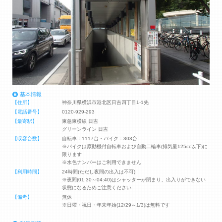
基本情報
【住所】
神奈川県横浜市港北区日吉四丁目1-1先
【電話番号】
0120-929-293
【最寄駅】
東急東横線 日吉
グリーンライン 日吉
【収容台数】
自転車：1117台・バイク：303台
※バイクは原動機付自転車および自動二輪車(排気量125cc以下)に
限ります
※水色ナンバーはご利用できません
【利用時間】
24時間(ただし夜間の出入は不可)
※夜間(01:30～04:40)はシャッターが閉まり、出入りができない
状態になるためご注意ください
【備考】
無休
※日曜・祝日・年末年始(12/29～1/3)は無料です