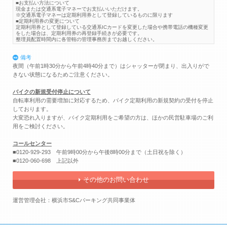
■お支払い方法について
現金または交通系電子マネーでお支払いいただけます。
※交通系電子マネーは定期利用券として登録しているものに限ります
■定期利用券の変更について
定期利用券として登録している交通系ICカードを変更した場合や携帯電話の機種変更
をした場合は、定期利用券の再登録手続きが必要です。
整理員配置時間内に各管轄の管理事務所までお越しください。
備考
夜間（午前1時30分から午前4時40分まで）はシャッターが閉まり、出入りがで
きない状態になるためご注意ください。
バイクの新規受付停止について
自転車利用の需要増加に対応するため、バイク定期利用の新規契約の受付を停止
しております。
大変恐れ入りますが、バイク定期利用をご希望の方は、ほかの民営駐車場のご利
用をご検討ください。
コールセンター
■0120-929-293 午前9時00分から午後8時00分まで（土日祝を除く）
■0120-060-698 上記以外
その他のお問い合わせ
運営管理会社：横浜市S&Cパーキング共同事業体