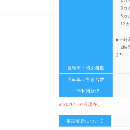
1カ月
3カ月
6カ月
12カ
■一時
・2時
0円
自転車：補欠者数
自転車：空き台数
一時利用状況
※2026年07月現在。
定期更新について