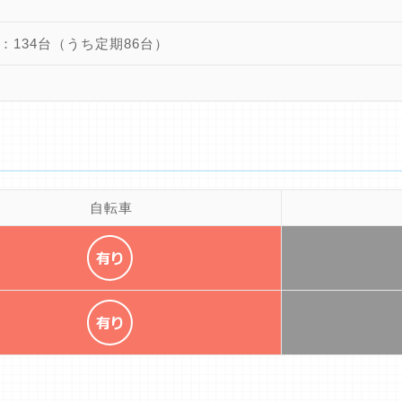
：134台（うち定期86台）
自転車