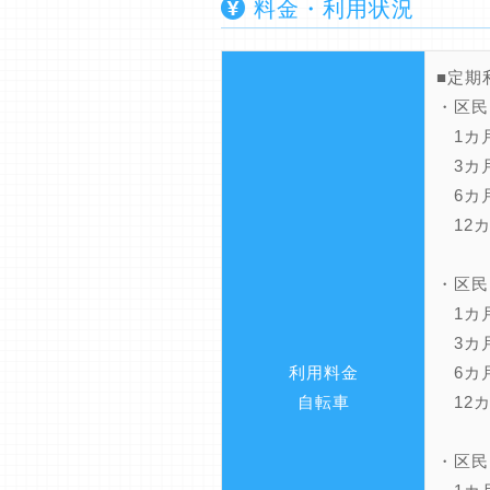
料金・利用状況
■定期
・区
1カ月
3カ月
6カ月
12カ
・区民
1カ月
3カ月
利用料金
6カ月
自転車
12カ
・区民