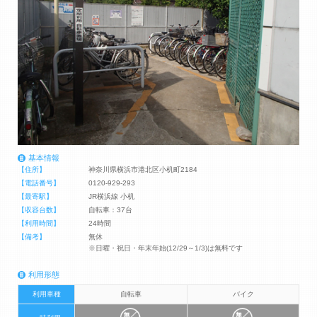
基本情報
【住所】
神奈川県横浜市港北区小机町2184
【電話番号】
0120-929-293
【最寄駅】
JR横浜線 小机
【収容台数】
自転車：37台
【利用時間】
24時間
【備考】
無休
※日曜・祝日・年末年始(12/29～1/3)は無料です
利用形態
利用車種
自転車
バイク