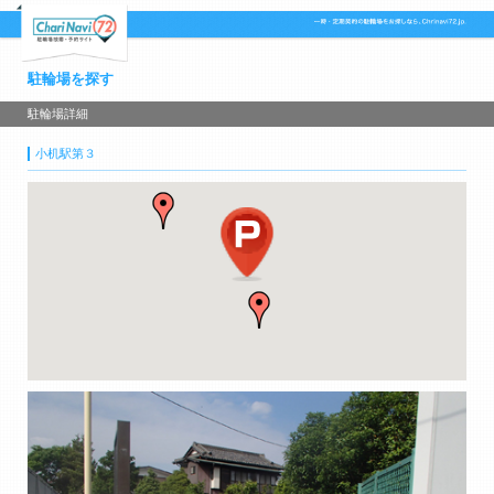
駐輪場を探す
駐輪場詳細
小机駅第３