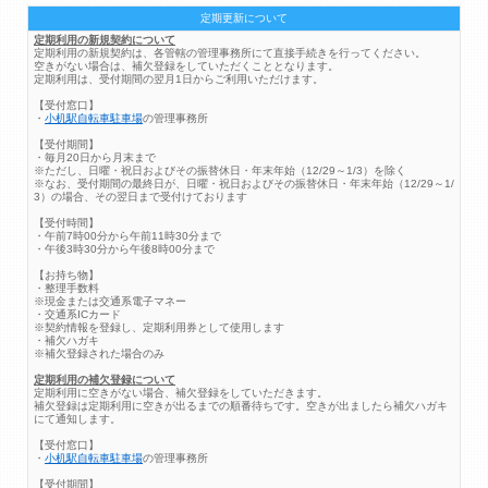
定期更新について
定期利用の新規契約について
定期利用の新規契約は、各管轄の管理事務所にて直接手続きを行ってください。
空きがない場合は、補欠登録をしていただくこととなります。
定期利用は、受付期間の翌月1日からご利用いただけます。
【受付窓口】
・
小机駅自転車駐車場
の管理事務所
【受付期間】
・毎月20日から月末まで
※ただし、日曜・祝日およびその振替休日・年末年始（12/29～1/3）を除く
※なお、受付期間の最終日が、日曜・祝日およびその振替休日・年末年始（12/29～1/
3）の場合、その翌日まで受付けております
【受付時間】
・午前7時00分から午前11時30分まで
・午後3時30分から午後8時00分まで
【お持ち物】
・整理手数料
※現金または交通系電子マネー
・交通系ICカード
※契約情報を登録し、定期利用券として使用します
・補欠ハガキ
※補欠登録された場合のみ
定期利用の補欠登録について
定期利用に空きがない場合、補欠登録をしていただきます。
補欠登録は定期利用に空きが出るまでの順番待ちです。空きが出ましたら補欠ハガキ
にて通知します。
【受付窓口】
・
小机駅自転車駐車場
の管理事務所
【受付期間】