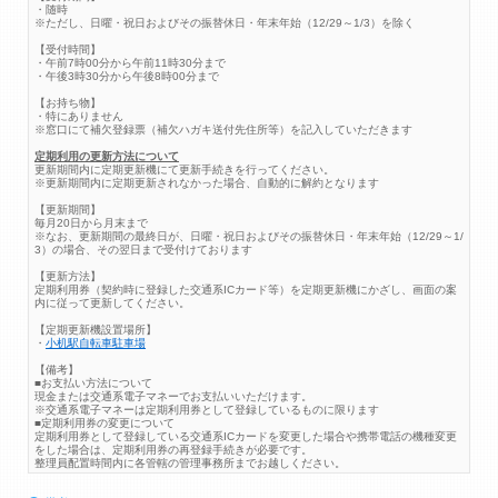
・随時
※ただし、日曜・祝日およびその振替休日・年末年始（12/29～1/3）を除く
【受付時間】
・午前7時00分から午前11時30分まで
・午後3時30分から午後8時00分まで
【お持ち物】
・特にありません
※窓口にて補欠登録票（補欠ハガキ送付先住所等）を記入していただきます
定期利用の更新方法について
更新期間内に定期更新機にて更新手続きを行ってください。
※更新期間内に定期更新されなかった場合、自動的に解約となります
【更新期間】
毎月20日から月末まで
※なお、更新期間の最終日が、日曜・祝日およびその振替休日・年末年始（12/29～1/
3）の場合、その翌日まで受付けております
【更新方法】
定期利用券（契約時に登録した交通系ICカード等）を定期更新機にかざし、画面の案
内に従って更新してください。
【定期更新機設置場所】
・
小机駅自転車駐車場
【備考】
■お支払い方法について
現金または交通系電子マネーでお支払いいただけます。
※交通系電子マネーは定期利用券として登録しているものに限ります
■定期利用券の変更について
定期利用券として登録している交通系ICカードを変更した場合や携帯電話の機種変更
をした場合は、定期利用券の再登録手続きが必要です。
整理員配置時間内に各管轄の管理事務所までお越しください。