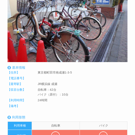
基本情報
【住所】
東京都町田市南成瀬1-3-5
【電話番号】
【最寄駅】
JR横浜線 成瀬
【収容台数】
自転車：42台
バイク（原付）：10台
【利用時間】
24時間
【備考】
利用形態
利用車種
自転車
バイク