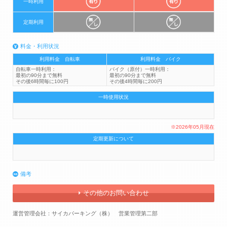
一時利用
定期利用
料金・利用状況
利用料金 自転車
利用料金 バイク
自転車一時利用：
バイク（原付）一時利用：
最初の90分まで無料
最初の90分まで無料
その後6時間毎に100円
その後4時間毎に200円
一時使用状況
※2026年05月現在
定期更新について
備考
その他のお問い合わせ
運営管理会社：サイカパーキング（株） 営業管理第二部