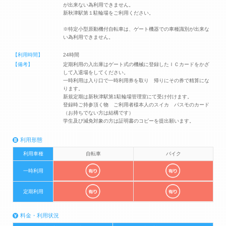
が出来ない為利用できません。
新秋津駅第１駐輪場をご利用ください。
※特定小型原動機付自転車は、ゲート機器での車種識別が出来な
い為利用できません。
【利用時間】
24時間
【備考】
定期利用の入出庫はゲート式の機械に登録したＩＣカードをかざ
して入退場をしてください。
一時利用は入り口で一時利用券を取り 帰りにその券で精算にな
ります。
新規定期は新秋津駅第1駐輪場管理室にて受け付けます。
登録時ご持参頂く物 ご利用者様本人のスイカ パスモのカード
（お持ちでない方は結構です）
学生及び減免対象の方は証明書のコピーを提出願います。
利用形態
利用車種
自転車
バイク
一時利用
定期利用
料金・利用状況