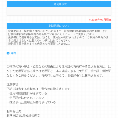
一時使用状況
※2026年07月現在
定期更新について
定期更新は 契約満了月の21日から月末まで 新秋津駅第5駐輪場内の更新機 また
は新秋津駅第1駐輪場内の更新機で登録されたＩＣカードで更新ください。
更新機にて使用料をお支払い頂くと 使用証が発行されますので ご利用の車両の後
ろの泥よけもしくは見えやすい所に貼付てください。
契約満了日を過ぎますと失効となり更新できません。
備考
自転車の買い替え・盗難などの理由により使用証の再発行を希望される方は、は
がした使用証がある場合は使用証と、本人確認できる（免許証、学生証、保険証
など）をご持参ください。再発行した時点で、旧登録番号は抹消されます。
注意事項
下記に該当する自転車は、警告後に撤去致します。
・使用可能期限日が過ぎている
・使用証が貼付されていない
・抹消された使用証が貼付されている
お問合せ先
新秋津駅第1駐輪場管理室