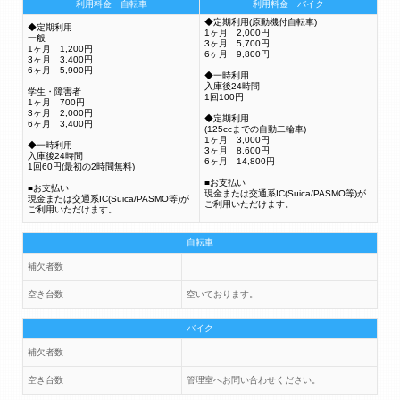
利用料金 自転車
利用料金 バイク
◆定期利用(原動機付自転車)
◆定期利用
1ヶ月 2,000円
一般
3ヶ月 5,700円
1ヶ月 1,200円
6ヶ月 9,800円
3ヶ月 3,400円
6ヶ月 5,900円
◆一時利用
入庫後24時間
学生・障害者
1回100円
1ヶ月 700円
3ヶ月 2,000円
◆定期利用
6ヶ月 3,400円
(125ccまでの自動二輪車)
1ヶ月 3,000円
◆一時利用
3ヶ月 8,600円
入庫後24時間
6ヶ月 14,800円
1回60円(最初の2時間無料)
■お支払い
■お支払い
現金または交通系IC(Suica/PASMO等)が
現金または交通系IC(Suica/PASMO等)が
ご利用いただけます。
ご利用いただけます。
自転車
補欠者数
空き台数
空いております。
バイク
補欠者数
空き台数
管理室へお問い合わせください。