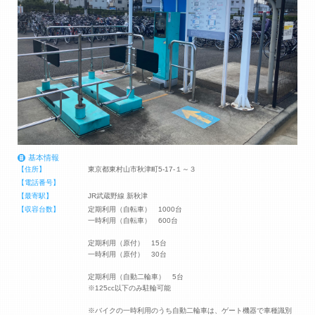
基本情報
【住所】
東京都東村山市秋津町5-17-１～３
【電話番号】
【最寄駅】
JR武蔵野線 新秋津
【収容台数】
定期利用（自転車） 1000台
一時利用（自転車） 600台
定期利用（原付） 15台
一時利用（原付） 30台
定期利用（自動二輪車） 5台
※125cc以下のみ駐輪可能
※バイクの一時利用のうち自動二輪車は、ゲート機器で車種識別